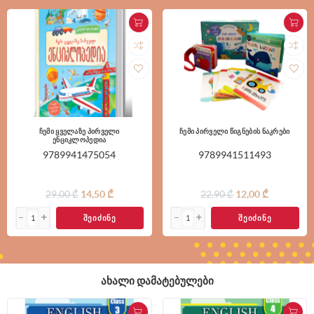
ჩემი ყველაზე პირველი
ჩემი პირველი წიგნების ნაკრები
ენციკლოპედია
9789941475054
9789941511493
29,00 ₾
14,50 ₾
22,90 ₾
12,00 ₾
ᲨᲔᲘᲫᲘᲜᲔ
ᲨᲔᲘᲫᲘᲜᲔ
ᲐᲮᲐᲚᲘ ᲓᲐᲛᲐᲢᲔᲑᲣᲚᲔᲑᲘ