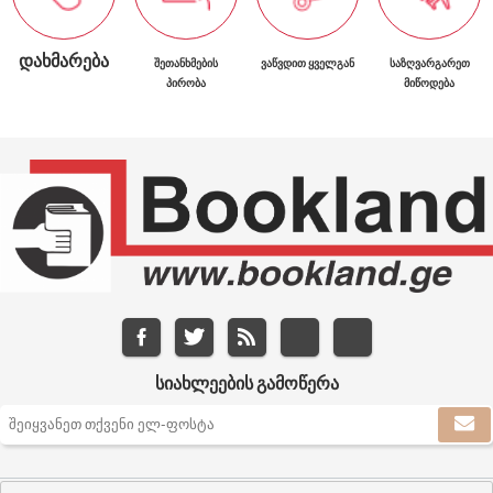
ᲓᲐᲮᲛᲐᲠᲔᲑᲐ
ᲨᲔᲗᲐᲜᲮᲛᲔᲑᲘᲡ
ᲕᲐᲬᲕᲓᲘᲗ ᲧᲕᲔᲚᲒᲐᲜ
ᲡᲐᲖᲦᲕᲐᲠᲒᲐᲠᲔᲗ
ᲞᲘᲠᲝᲑᲐ
ᲛᲘᲬᲝᲓᲔᲑᲐ
ᲡᲘᲐᲮᲚᲔᲔᲑᲘᲡ ᲒᲐᲛᲝᲬᲔᲠᲐ