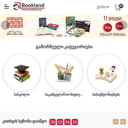
(0)
ᲒᲐᲛᲝᲠᲩᲔᲣᲚᲘ ᲙᲐᲢᲔᲒᲝᲠᲘᲔᲑᲘ
ᲡᲐᲡᲙᲝᲚᲝ
ᲡᲐᲙᲐᲜᲪᲔᲚᲐᲠᲘᲝ ᲜᲘᲕᲗᲔᲑᲘ
ᲡᲐᲑᲐᲕᲨᲕᲝ ᲬᲘᲒᲜᲔᲑᲘ
ᲙᲘᲗᲮᲕᲘᲡ ᲡᲔᲖᲝᲜᲘ ᲓᲐᲘᲬᲧᲝ
20
13
16
25