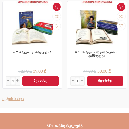
8-9-10 წელი + მადამ ბოვარი -
იკითხე კლასიკა - კომპლექტი 3
კომპლექტი
74,00 ₾
50,00 ₾
99,20 ₾
55,00 ₾
ᲨᲔᲘᲫᲘᲜᲔ
ᲨᲔᲘᲫᲘᲜᲔ
მეტის ნახვა
50+ ᲤᲐᲡᲓᲐᲙᲚᲔᲑᲐ