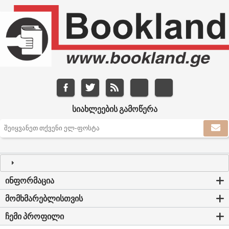
ᲡᲘᲐᲮᲚᲔᲔᲑᲘᲡ ᲒᲐᲛᲝᲬᲔᲠᲐ
ᲘᲜᲤᲝᲠᲛᲐᲪᲘᲐ
ᲛᲝᲛᲮᲛᲐᲠᲔᲑᲚᲘᲡᲗᲕᲘᲡ
ᲩᲔᲛᲘ ᲞᲠᲝᲤᲘᲚᲘ