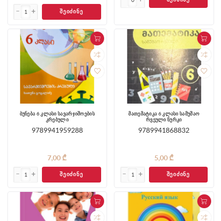
ᲨᲔᲘᲫᲘᲜᲔ
ბუნება 6 კლასი სავარჯიშოების
მათემატიკა 6 კლასი სამუშაო
კრებული
რვეული ნურკი
9789941959288
9789941868832
7,00 ₾
5,00 ₾
ᲨᲔᲘᲫᲘᲜᲔ
ᲨᲔᲘᲫᲘᲜᲔ