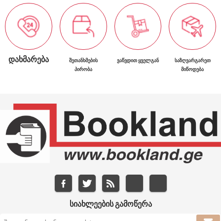
ᲓᲐᲮᲛᲐᲠᲔᲑᲐ
ᲨᲔᲗᲐᲜᲮᲛᲔᲑᲘᲡ
ᲕᲐᲬᲕᲓᲘᲗ ᲧᲕᲔᲚᲒᲐᲜ
ᲡᲐᲖᲦᲕᲐᲠᲒᲐᲠᲔᲗ
ᲞᲘᲠᲝᲑᲐ
ᲛᲘᲬᲝᲓᲔᲑᲐ
ᲡᲘᲐᲮᲚᲔᲔᲑᲘᲡ ᲒᲐᲛᲝᲬᲔᲠᲐ