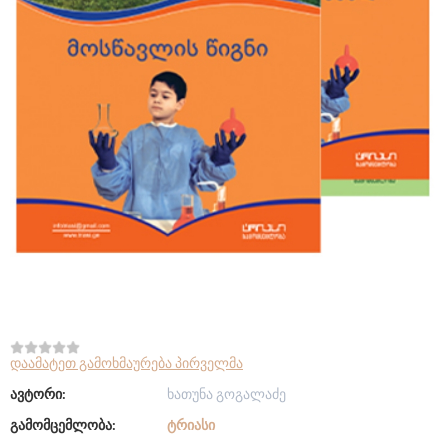
დაამატეთ გამოხმაურება პირველმა
ავტორი:
ხათუნა გოგალაძე
გამომცემლობა:
ᲢᲠᲘᲐᲡᲘ