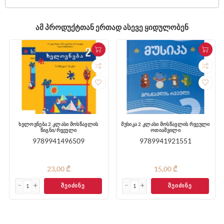
ᲐᲛ ᲞᲠᲝᲓᲣᲥᲢᲗᲐᲜ ᲔᲠᲗᲐᲓ ᲐᲡᲔᲕᲔ ᲧᲘᲓᲣᲚᲝᲑᲔᲜ
ხელოვნება 2 კლასი მოსწავლის
მუსიკა 2 კლასი მოსწავლის რვეული
წიგნი/რვეული
ოთიაშვილი
9789941496509
9789941921551
23,00 ₾
15,00 ₾
ᲨᲔᲘᲫᲘᲜᲔ
ᲨᲔᲘᲫᲘᲜᲔ