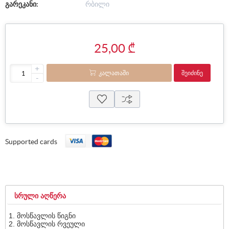
გარეკანი:
რბილი
25,00 ₾
+
ᲙᲐᲚᲐᲗᲐᲨᲘ
ᲨᲔᲘᲫᲘᲜᲔ
-
Supported cards
ᲡᲠᲣᲚᲘ ᲐᲦᲬᲔᲠᲐ
მოსწავლის წიგნი
მოსწავლის რვეული