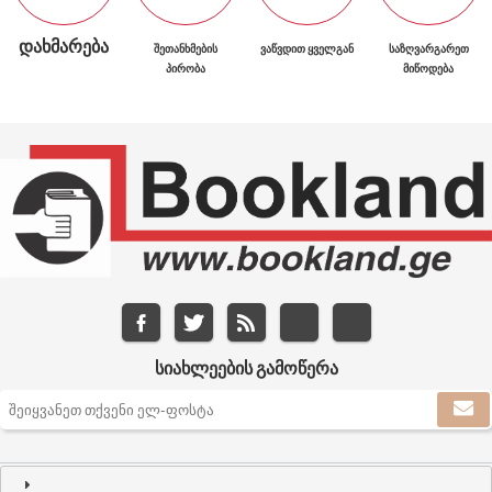
ᲓᲐᲮᲛᲐᲠᲔᲑᲐ
ᲨᲔᲗᲐᲜᲮᲛᲔᲑᲘᲡ
ᲕᲐᲬᲕᲓᲘᲗ ᲧᲕᲔᲚᲒᲐᲜ
ᲡᲐᲖᲦᲕᲐᲠᲒᲐᲠᲔᲗ
ᲞᲘᲠᲝᲑᲐ
ᲛᲘᲬᲝᲓᲔᲑᲐ
ᲡᲘᲐᲮᲚᲔᲔᲑᲘᲡ ᲒᲐᲛᲝᲬᲔᲠᲐ