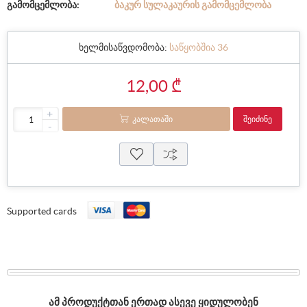
გამომცემლობა:
ᲑᲐᲙᲣᲠ ᲡᲣᲚᲐᲙᲐᲣᲠᲘᲡ ᲒᲐᲛᲝᲛᲪᲔᲛᲚᲝᲑᲐ
ხელმისაწვდომობა:
საწყობშია 36
12,00 ₾
+
ᲙᲐᲚᲐᲗᲐᲨᲘ
ᲨᲔᲘᲫᲘᲜᲔ
-
Supported cards
ᲐᲛ ᲞᲠᲝᲓᲣᲥᲢᲗᲐᲜ ᲔᲠᲗᲐᲓ ᲐᲡᲔᲕᲔ ᲧᲘᲓᲣᲚᲝᲑᲔᲜ