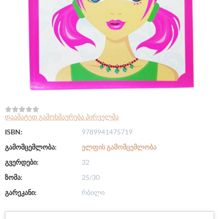
დაამატეთ გამოხმაურება პირველმა
ISBN:
9789941475719
გამომცემლობა:
ᲔᲚᲤᲘᲡ ᲒᲐᲛᲝᲛᲪᲔᲛᲚᲝᲑᲐ
გვერდები:
32
ზომა:
25/30
გარეკანი:
რბილი