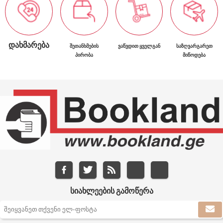
ᲓᲐᲮᲛᲐᲠᲔᲑᲐ
ᲨᲔᲗᲐᲜᲮᲛᲔᲑᲘᲡ
ᲕᲐᲬᲕᲓᲘᲗ ᲧᲕᲔᲚᲒᲐᲜ
ᲡᲐᲖᲦᲕᲐᲠᲒᲐᲠᲔᲗ
ᲞᲘᲠᲝᲑᲐ
ᲛᲘᲬᲝᲓᲔᲑᲐ
ᲡᲘᲐᲮᲚᲔᲔᲑᲘᲡ ᲒᲐᲛᲝᲬᲔᲠᲐ