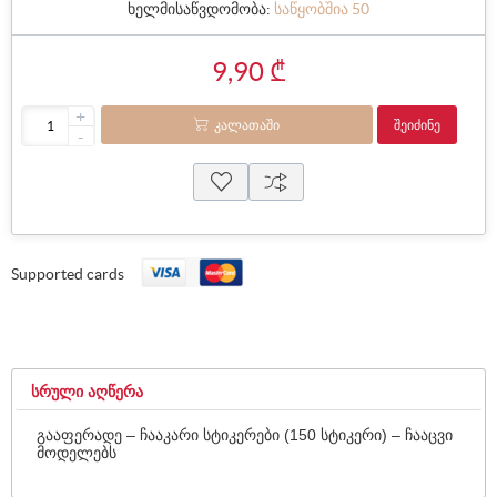
ხელმისაწვდომობა:
საწყობშია 50
9,90 ₾
+
ᲙᲐᲚᲐᲗᲐᲨᲘ
ᲨᲔᲘᲫᲘᲜᲔ
-
Supported cards
ᲡᲠᲣᲚᲘ ᲐᲦᲬᲔᲠᲐ
გააფერადე – ჩააკარი სტიკერები (150 სტიკერი) – ჩააცვი
მოდელებს