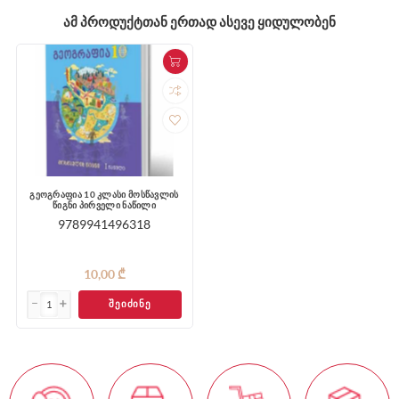
ᲐᲛ ᲞᲠᲝᲓᲣᲥᲢᲗᲐᲜ ᲔᲠᲗᲐᲓ ᲐᲡᲔᲕᲔ ᲧᲘᲓᲣᲚᲝᲑᲔᲜ
გეოგრაფია 10 კლასი მოსწავლის
წიგნი პირველი ნაწილი
9789941496318
10,00 ₾
ᲨᲔᲘᲫᲘᲜᲔ