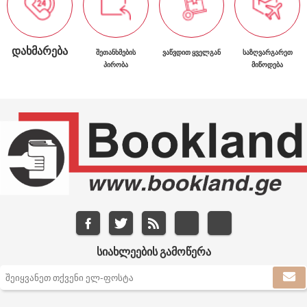
ᲓᲐᲮᲛᲐᲠᲔᲑᲐ
ᲨᲔᲗᲐᲜᲮᲛᲔᲑᲘᲡ
ᲕᲐᲬᲕᲓᲘᲗ ᲧᲕᲔᲚᲒᲐᲜ
ᲡᲐᲖᲦᲕᲐᲠᲒᲐᲠᲔᲗ
ᲞᲘᲠᲝᲑᲐ
ᲛᲘᲬᲝᲓᲔᲑᲐ
ᲡᲘᲐᲮᲚᲔᲔᲑᲘᲡ ᲒᲐᲛᲝᲬᲔᲠᲐ