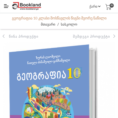
(0)
ᲒᲔᲝᲒᲠᲐᲤᲘᲐ 10 ᲙᲚᲐᲡᲘ ᲛᲝᲡᲬᲐᲕᲚᲘᲡ ᲬᲘᲒᲜᲘ ᲛᲔᲝᲠᲔ ᲜᲐᲬᲘᲚᲘ
/
მთავარი
სასკოლო
ᲬᲘᲜᲐ ᲞᲠᲝᲓᲣᲥᲢᲘ
ᲨᲔᲛᲓᲔᲒᲘ ᲞᲠᲝᲓᲣᲥᲢᲘ