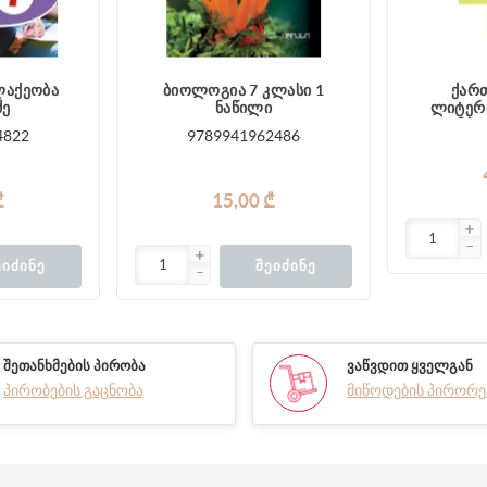
ბიოლოგია 7 კლასი 1
ქართ
ძე
ნაწილი
ლიტერა
კომპლე
4822
9789941962486
₾
15,00 ₾
ᲔᲘᲫᲘᲜᲔ
ᲨᲔᲘᲫᲘᲜᲔ
ᲨᲔᲗᲐᲜᲮᲛᲔᲑᲘᲡ ᲞᲘᲠᲝᲑᲐ
ᲕᲐᲬᲕᲓᲘᲗ ᲧᲕᲔᲚᲒᲐᲜ
პირობების გაცნობა
მიწოდების პირორე