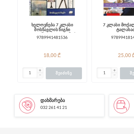
ხელოვნება 7 კლასი
7 კლასი მოქალაქეობა
მოსწავლის წიგნი
ტალახა
კლდიაშვილი, ღაღანიძე
9789941481536
978994181
18,00 ₾
25,00 
ᲨᲔᲘᲫᲘᲜᲔ
Შ
ᲓᲐᲮᲛᲐᲠᲔᲑᲐ
032 261 41 21