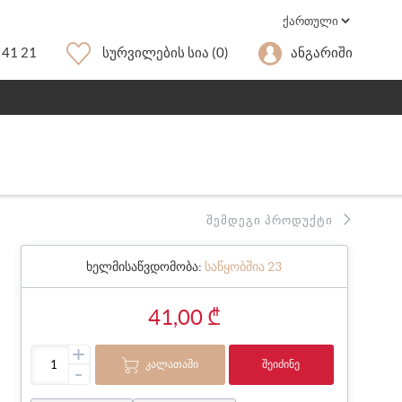
 41 21
Სურვილების Სია
(0)
Ანგარიში
ᲨᲔᲛᲓᲔᲒᲘ ᲞᲠᲝᲓᲣᲥᲢᲘ
ხელმისაწვდომობა:
საწყობშია 23
41,00 ₾
+
ᲙᲐᲚᲐᲗᲐᲨᲘ
ᲨᲔᲘᲫᲘᲜᲔ
-