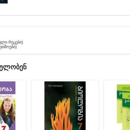
ული რუკები)
ჯიშოები)
ᲓᲣᲚᲝᲑᲔᲜ