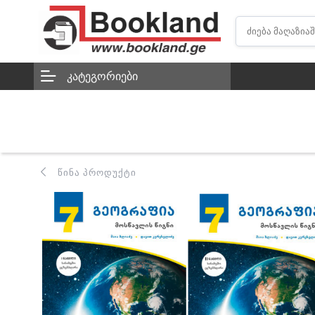
ᲙᲐᲢᲔᲒᲝᲠᲘᲔᲑᲘ
ᲬᲘᲜᲐ ᲞᲠᲝᲓᲣᲥᲢᲘ