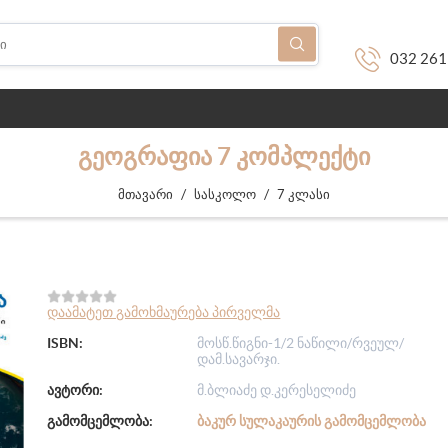
032 261
ᲒᲔᲝᲒᲠᲐᲤᲘᲐ 7 ᲙᲝᲛᲞᲚᲔᲥᲢᲘ
/
/
მთავარი
სასკოლო
7 კლასი
დაამატეთ გამოხმაურება პირველმა
ISBN:
მოსწ.წიგნი-1/2 ნაწილი/რვეულ/
დამ.სავარჯი.
ავტორი:
მ.ბლიაძე დ.კერესელიძე
გამომცემლობა:
ᲑᲐᲙᲣᲠ ᲡᲣᲚᲐᲙᲐᲣᲠᲘᲡ ᲒᲐᲛᲝᲛᲪᲔᲛᲚᲝᲑᲐ