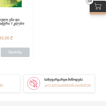
(0)
ული ენა და
ტურა 7 კლასი
ქტი (3 წიგნი)
45,00 ₾
ᲨᲔᲘᲫᲘᲜᲔ
ᲡᲐᲖᲦᲕᲐᲠᲒᲐᲠᲔᲗ ᲛᲘᲬᲝᲓᲔᲑᲐ
ბი
კალკულაციისთვის დააჭირეთ