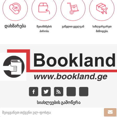
ᲓᲐᲮᲛᲐᲠᲔᲑᲐ
ᲨᲔᲗᲐᲜᲮᲛᲔᲑᲘᲡ
ᲕᲐᲬᲕᲓᲘᲗ ᲧᲕᲔᲚᲒᲐᲜ
ᲡᲐᲖᲦᲕᲐᲠᲒᲐᲠᲔᲗ
ᲞᲘᲠᲝᲑᲐ
ᲛᲘᲬᲝᲓᲔᲑᲐ
ᲡᲘᲐᲮᲚᲔᲔᲑᲘᲡ ᲒᲐᲛᲝᲬᲔᲠᲐ