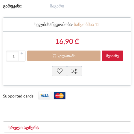
გარეკანი:
მაგარი
ხელმისაწვდომობა:
საწყობშია 12
16,90 ₾
+
ᲙᲐᲚᲐᲗᲐᲨᲘ
ᲨᲔᲘᲫᲘᲜᲔ
-
Supported cards
ᲡᲠᲣᲚᲘ ᲐᲦᲬᲔᲠᲐ