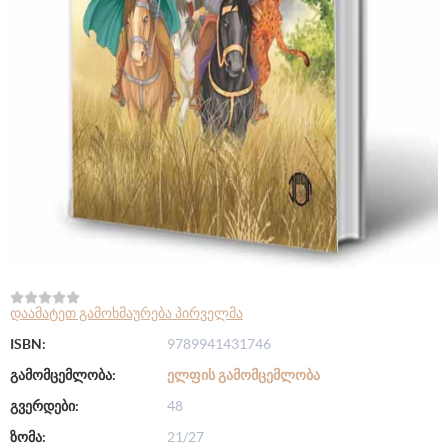
დაამატეთ გამოხმაურება პირველმა
ISBN:
9789941431746
გამომცემლობა:
ᲔᲚᲤᲘᲡ ᲒᲐᲛᲝᲛᲪᲔᲛᲚᲝᲑᲐ
გვერდები:
48
ზომა:
21/27