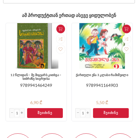
ᲐᲛ ᲞᲠᲝᲓᲣᲥᲢᲗᲐᲜ ᲔᲠᲗᲐᲓ ᲐᲡᲔᲕᲔ ᲧᲘᲓᲣᲚᲝᲑᲔᲜ
12 წლიდან – მე მიყვარს კითხვა –
ქართული ენა 3 კლასი რამიშვილი
სიბრძნე სიცრუისა
9789941464249
9789941164903
6,90 ₾
5,50 ₾
ᲨᲔᲘᲫᲘᲜᲔ
ᲨᲔᲘᲫᲘᲜᲔ