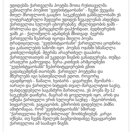
უდიდესმა ქართველმა პოეტმა შოთა რუსთაველმა
გენიალური პოემით “ვეფხისტყაოსანი" - ჩვენი ქვეყანა
მთელ მსოფლიოს გააცნო. საუკუნეების განმავლობაში ეს
ლიტერატურული შედევრი უდიდეს ზეგავლენას ახდენდა
ქართველთა სულიერ ცხოვრებაზე: ძნელბედობის ჟამს -
ბრძოლასა და ქარცეცხლში დაჰქონდათ, ბედნიერების
ჟამს კი - ქალიშვილს ატანდნენ მზითვად. ბევრმა
ქართველმა ზეპირად იცოდა მთელი პოემა.
ტრადიციულად, "ვეფხისტყაოსანი" ქართველთა ცოდნისა
და განათლების საზომი იყო. პოემას ოჯახში ხმამაღლა
კითხულობდნენ. მტერმა არაერთხელ დააპირა
ქართველთათვის ამ უკვდავი წიგნის განადგურება, თუმცა
არაფერი გამოუვიდა. წერა-კითხვის არმცოდნენი
"ვეფხისტყაოსანს" ზეპირსიტყვიერების გზით
გადასცემდნენ თაობებს. ქართველ პოეტებსა და
მწერლებს იგი სასთუმალთან ედოთ, როგორც
ავადმყოფს - წამალი, ხეიბარს - ყავარჯენი, მეომარს -
იარაღი და ქართული სიტყვის თვალ-მარგალიტით სავსე,
ფასდაუდებელი საგანძური.მართალია, ეს პოემა მე-12
საუკუნეში დაიწერა, მაგრამ ის ყოველთვის იყო, არის და
იქნება ქართველი ერის სულიერი საუნჯე - მეგობრობის,
სიყვარულის, ვაჟკაცობის, გმირობის დიდებული ჰიმნი.
ამიტომაცაა, რომ "ვეფხისტყაოსანს" ხშირად
"ქართველთა მეორე ბიბლიად" მოიხსენიებენ. კარგი
იქნება, თუ ჩვენს შვილებს ბავშვობიდანვე შევაყვარებთ
ქართველთა ამ საამაყო წიგნს.