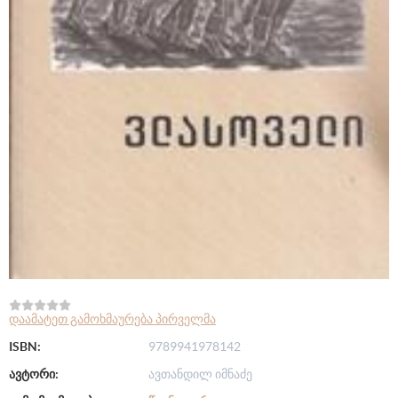
დაამატეთ გამოხმაურება პირველმა
ISBN:
9789941978142
ავტორი:
ავთანდილ იმნაძე