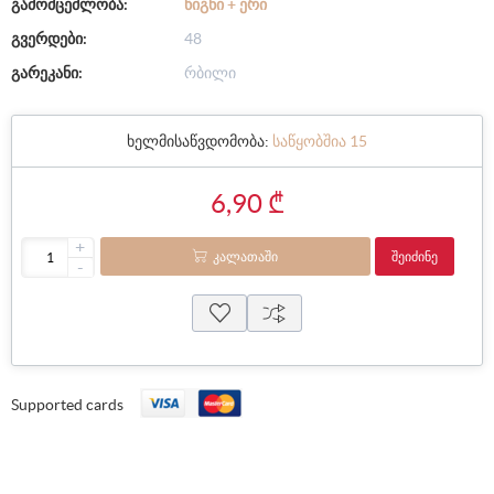
გამომცემლობა:
ᲬᲘᲒᲜᲘ + ᲔᲠᲘ
გვერდები:
48
გარეკანი:
რბილი
ხელმისაწვდომობა:
საწყობშია 15
6,90 ₾
+
ᲙᲐᲚᲐᲗᲐᲨᲘ
ᲨᲔᲘᲫᲘᲜᲔ
-
Supported cards