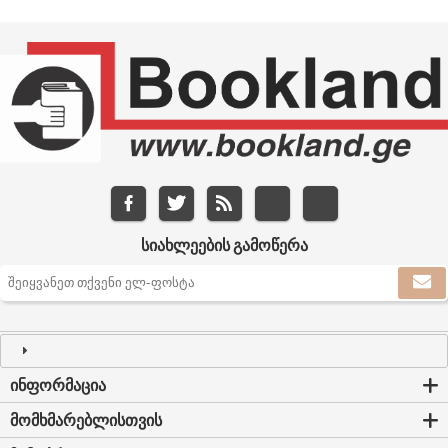
ᲡᲘᲐᲮᲚᲔᲔᲑᲘᲡ ᲒᲐᲛᲝᲬᲔᲠᲐ
ᲘᲜᲤᲝᲠᲛᲐᲪᲘᲐ
ᲛᲝᲛᲮᲛᲐᲠᲔᲑᲚᲘᲡᲗᲕᲘᲡ