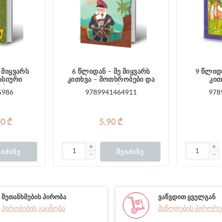
 მიყვარს
6 წლიდან – მე მიყვარს
9 წლიდა
ასიური
კითხვა – მოთხრობები და
კით
ები
იგავები
5986
9789941464911
978
00 ₾
5,90 ₾
ᲔᲘᲫᲘᲜᲔ
ᲨᲔᲘᲫᲘᲜᲔ
ᲨᲔᲗᲐᲜᲮᲛᲔᲑᲘᲡ ᲞᲘᲠᲝᲑᲐ
ᲕᲐᲬᲕᲓᲘᲗ ᲧᲕᲔᲚᲒᲐᲜ
პირობების გაცნობა
მიწოდების პირორე