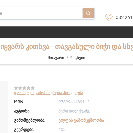
032 261
ᲛᲘᲧᲕᲐᲠᲡ ᲙᲘᲗᲮᲕᲐ - ᲗᲐᲕᲒᲐᲡᲣᲚᲘ ᲑᲘᲭᲘ ᲓᲐ Ს
/
მთავარი
წიგნები
დაამატეთ გამოხმაურება პირველმა
ISBN:
9789941489112
ავტორი:
მერი ბოლქვაძე.
გამომცემლობა:
ᲔᲚᲤᲘᲡ ᲒᲐᲛᲝᲛᲪᲔᲛᲚᲝᲑᲐ
გვერდები:
108