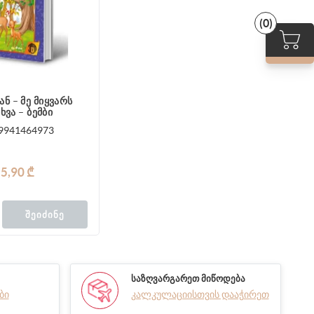
(0)
ნ – მე მიყვარს
ხვა – ბემბი
9941464973
5,90 ₾
ᲨᲔᲘᲫᲘᲜᲔ
ᲡᲐᲖᲦᲕᲐᲠᲒᲐᲠᲔᲗ ᲛᲘᲬᲝᲓᲔᲑᲐ
ბი
კალკულაციისთვის დააჭირეთ