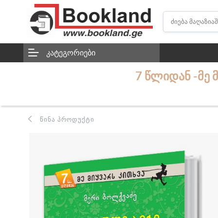
ᲙᲐᲢᲔᲒᲝᲠᲘᲔᲑᲘ
7 ᲬᲚᲘᲓᲐᲜ -ᲛᲔ 
ᲬᲘᲜᲐ ᲞᲠᲝᲓᲣᲥᲢᲘ