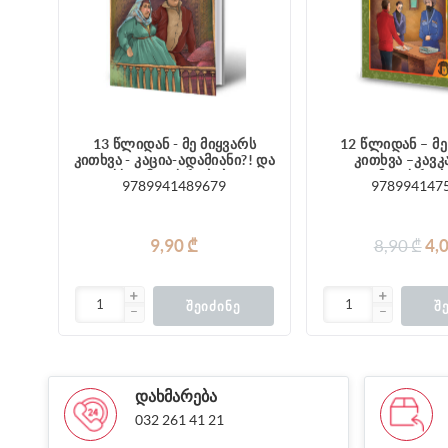
13 წლიდან - მე მიყვარს
12 წლიდან – მე
კითხვა - კაცია-ადამიანი?! და
კითხვა –კავკ
სხვა მოთხრობები
მოთხრობ
9789941489679
978994147
9,90 ₾
8,90 ₾
4,
ᲨᲔᲘᲫᲘᲜᲔ
Შ
ᲓᲐᲮᲛᲐᲠᲔᲑᲐ
032 261 41 21