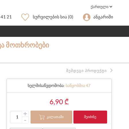
 41 21
Სურვილების Სია
(0)
Ანგარიში
ᲮᲕᲐ ᲛᲝᲗᲮᲠᲝᲑᲔᲑᲘ
ᲨᲔᲛᲓᲔᲒᲘ ᲞᲠᲝᲓᲣᲥᲢᲘ
ხელმისაწვდომობა:
საწყობშია 47
6,90 ₾
+
ᲙᲐᲚᲐᲗᲐᲨᲘ
ᲨᲔᲘᲫᲘᲜᲔ
-