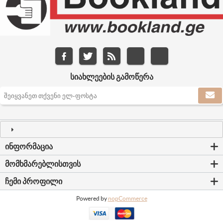
ᲡᲘᲐᲮᲚᲔᲔᲑᲘᲡ ᲒᲐᲛᲝᲬᲔᲠᲐ
ᲘᲜᲤᲝᲠᲛᲐᲪᲘᲐ
ᲛᲝᲛᲮᲛᲐᲠᲔᲑᲚᲘᲡᲗᲕᲘᲡ
ᲩᲔᲛᲘ ᲞᲠᲝᲤᲘᲚᲘ
Powered by
nopCommerce