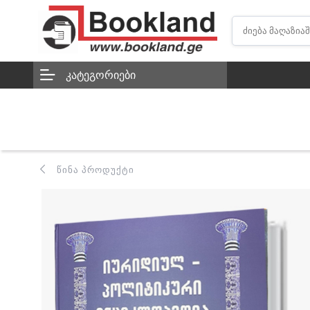
ᲙᲐᲢᲔᲒᲝᲠᲘᲔᲑᲘ
ᲬᲘᲜᲐ ᲞᲠᲝᲓᲣᲥᲢᲘ