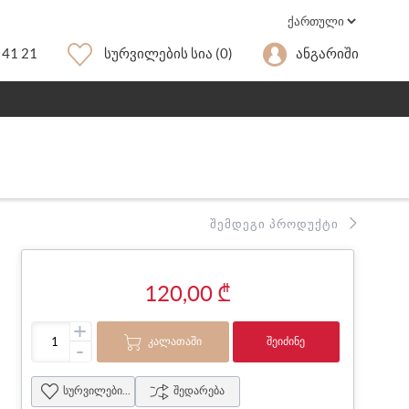
 41 21
Სურვილების Სია
(0)
Ანგარიში
ᲨᲔᲛᲓᲔᲒᲘ ᲞᲠᲝᲓᲣᲥᲢᲘ
120,00 ₾
+
ᲙᲐᲚᲐᲗᲐᲨᲘ
ᲨᲔᲘᲫᲘᲜᲔ
-
სურვილების სია
შედარება