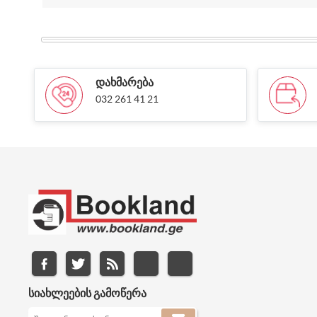
ᲓᲐᲮᲛᲐᲠᲔᲑᲐ
032 261 41 21
ᲡᲘᲐᲮᲚᲔᲔᲑᲘᲡ ᲒᲐᲛᲝᲬᲔᲠᲐ