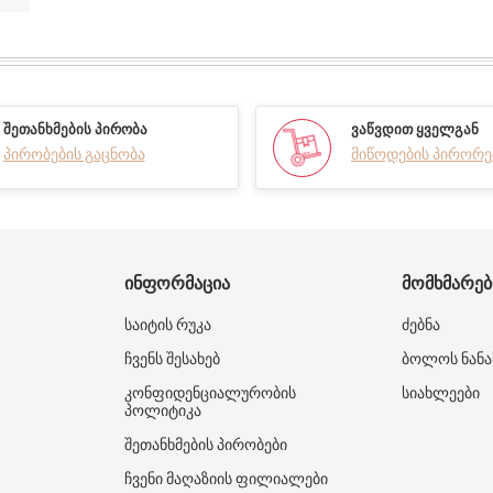
ᲨᲔᲗᲐᲜᲮᲛᲔᲑᲘᲡ ᲞᲘᲠᲝᲑᲐ
ᲕᲐᲬᲕᲓᲘᲗ ᲧᲕᲔᲚᲒᲐᲜ
პირობების გაცნობა
მიწოდების პირორე
ᲘᲜᲤᲝᲠᲛᲐᲪᲘᲐ
ᲛᲝᲛᲮᲛᲐᲠᲔ
საიტის რუკა
ძებნა
ჩვენს შესახებ
ბოლოს ნანა
კონფიდენციალურობის
სიახლეები
პოლიტიკა
შეთანხმების პირობები
ჩვენი მაღაზიის ფილიალები