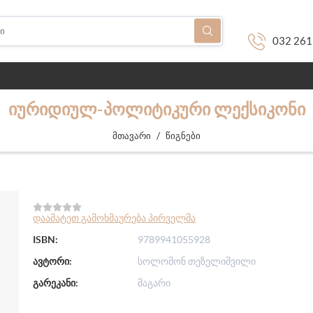
032 261
ᲘᲣᲠᲘᲓᲘᲣᲚ-ᲞᲝᲚᲘᲢᲘᲙᲣᲠᲘ ᲚᲔᲥᲡᲘᲙᲝᲜᲘ
/
მთავარი
წიგნები
დაამატეთ გამოხმაურება პირველმა
ISBN:
9789941055928
ავტორი:
სოლომონ თეზელიშვილი
გარეკანი:
მაგარი