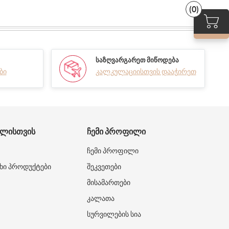
(0)
ᲡᲐᲖᲦᲕᲐᲠᲒᲐᲠᲔᲗ ᲛᲘᲬᲝᲓᲔᲑᲐ
ბი
კალკულაციისთვის დააჭირეთ
ᲑᲚᲘᲡᲗᲕᲘᲡ
ᲩᲔᲛᲘ ᲞᲠᲝᲤᲘᲚᲘ
ჩემი პროფილი
ხი პროდუქტები
შეკვეთები
მისამართები
კალათა
სურვილების სია