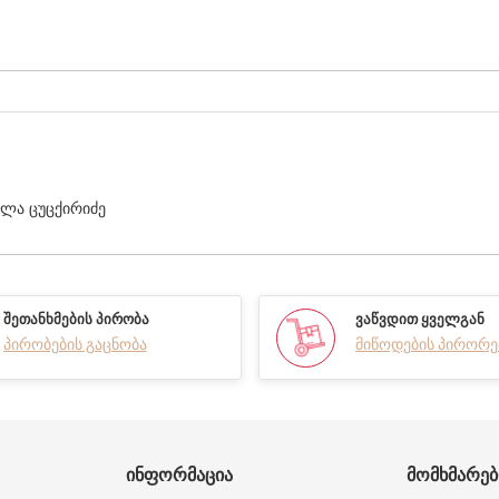
ელა ცუცქირიძე
ᲨᲔᲗᲐᲜᲮᲛᲔᲑᲘᲡ ᲞᲘᲠᲝᲑᲐ
ᲕᲐᲬᲕᲓᲘᲗ ᲧᲕᲔᲚᲒᲐᲜ
პირობების გაცნობა
მიწოდების პირორე
ᲘᲜᲤᲝᲠᲛᲐᲪᲘᲐ
ᲛᲝᲛᲮᲛᲐᲠᲔ