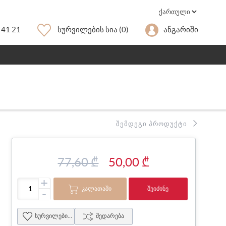
 41 21
Სურვილების Სია
(0)
Ანგარიში
ᲨᲔᲛᲓᲔᲒᲘ ᲞᲠᲝᲓᲣᲥᲢᲘ
77,60 ₾
50,00 ₾
+
ᲙᲐᲚᲐᲗᲐᲨᲘ
ᲨᲔᲘᲫᲘᲜᲔ
-
სურვილების სია
შედარება