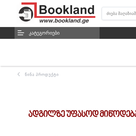
ᲙᲐᲢᲔᲒᲝᲠᲘᲔᲑᲘ
ᲬᲘᲜᲐ ᲞᲠᲝᲓᲣᲥᲢᲘ