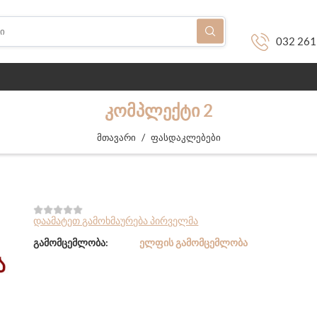
032 261
ᲙᲝᲛᲞᲚᲔᲥᲢᲘ 2
/
მთავარი
ფასდაკლებები
დაამატეთ გამოხმაურება პირველმა
გამომცემლობა:
ᲔᲚᲤᲘᲡ ᲒᲐᲛᲝᲛᲪᲔᲛᲚᲝᲑᲐ