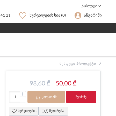
 41 21
Სურვილების Სია
(0)
Ანგარიში
ᲨᲔᲛᲓᲔᲒᲘ ᲞᲠᲝᲓᲣᲥᲢᲘ
98,60 ₾
50,00 ₾
+
ᲙᲐᲚᲐᲗᲐᲨᲘ
ᲨᲔᲘᲫᲘᲜᲔ
-
სურვილების სია
შედარება