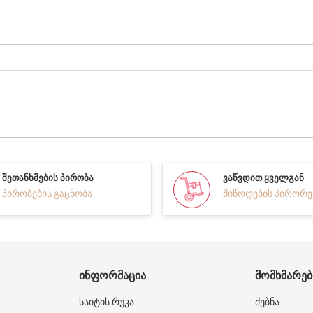
ᲨᲔᲗᲐᲜᲮᲛᲔᲑᲘᲡ ᲞᲘᲠᲝᲑᲐ
ᲕᲐᲬᲕᲓᲘᲗ ᲧᲕᲔᲚᲒᲐᲜ
პირობების გაცნობა
მიწოდების პირორე
ᲘᲜᲤᲝᲠᲛᲐᲪᲘᲐ
ᲛᲝᲛᲮᲛᲐᲠᲔ
საიტის რუკა
ძებნა