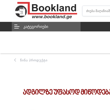
ᲙᲐᲢᲔᲒᲝᲠᲘᲔᲑᲘ
ᲬᲘᲜᲐ ᲞᲠᲝᲓᲣᲥᲢᲘ