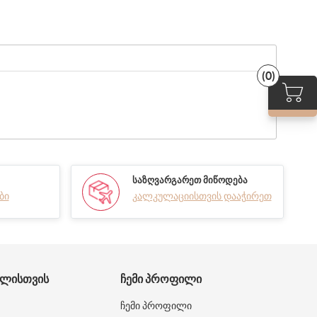
(0)
ᲡᲐᲖᲦᲕᲐᲠᲒᲐᲠᲔᲗ ᲛᲘᲬᲝᲓᲔᲑᲐ
ბი
კალკულაციისთვის დააჭირეთ
ᲑᲚᲘᲡᲗᲕᲘᲡ
ᲩᲔᲛᲘ ᲞᲠᲝᲤᲘᲚᲘ
ჩემი პროფილი