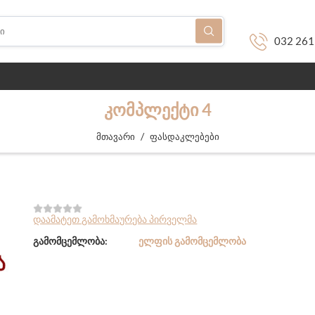
032 261
ᲙᲝᲛᲞᲚᲔᲥᲢᲘ 4
/
მთავარი
ფასდაკლებები
დაამატეთ გამოხმაურება პირველმა
გამომცემლობა:
ᲔᲚᲤᲘᲡ ᲒᲐᲛᲝᲛᲪᲔᲛᲚᲝᲑᲐ