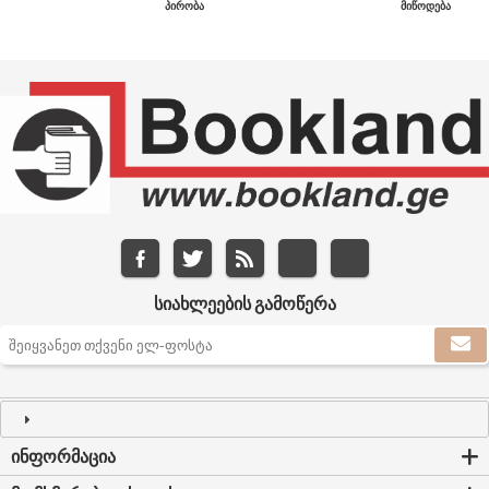
ᲞᲘᲠᲝᲑᲐ
ᲛᲘᲬᲝᲓᲔᲑᲐ
ᲡᲘᲐᲮᲚᲔᲔᲑᲘᲡ ᲒᲐᲛᲝᲬᲔᲠᲐ
ᲘᲜᲤᲝᲠᲛᲐᲪᲘᲐ