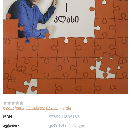
დაამატეთ გამოხმაურება პირველმა
ISBN:
9789941836183
ავტორი:
დაჩი ნანობაშვილი