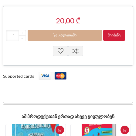
20,00 ₾
+
ᲙᲐᲚᲐᲗᲐᲨᲘ
ᲨᲔᲘᲫᲘᲜᲔ
-
Supported cards
ᲐᲛ ᲞᲠᲝᲓᲣᲥᲢᲗᲐᲜ ᲔᲠᲗᲐᲓ ᲐᲡᲔᲕᲔ ᲧᲘᲓᲣᲚᲝᲑᲔᲜ