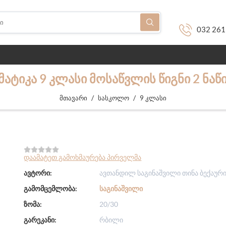
032 261
ᲛᲐᲢᲘᲙᲐ 9 ᲙᲚᲐᲡᲘ ᲛᲝᲡᲐᲬᲕᲚᲘᲡ ᲬᲘᲒᲜᲘ 2 ᲜᲐ
/
/
მთავარი
სასკოლო
9 კლასი
დაამატეთ გამოხმაურება პირველმა
ავტორი:
ავთანდილ საგინაშვილი თინა ბექაურ
გამომცემლობა:
ᲡᲐᲒᲘᲜᲐᲨᲕᲘᲚᲘ
ზომა:
20/30
გარეკანი:
რბილი