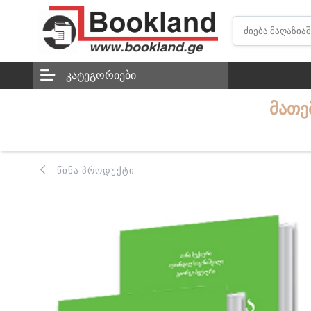
ᲙᲐᲢᲔᲒᲝᲠᲘᲔᲑᲘ
ᲛᲐᲗᲔ
ᲬᲘᲜᲐ ᲞᲠᲝᲓᲣᲥᲢᲘ