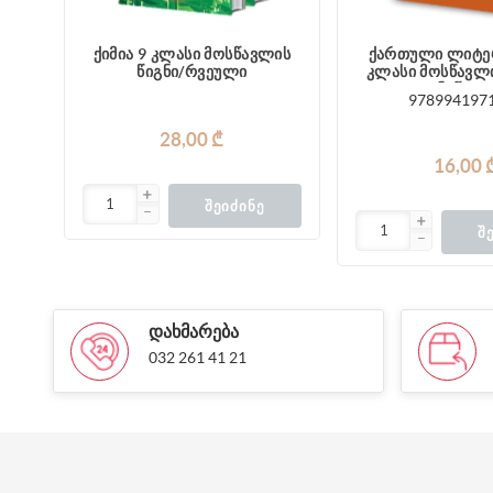
ქიმია 9 კლასი მოსწავლის
ქართული ლიტე
წიგნი/რვეული
კლასი მოსწავლი
ნაწილ
978994197
28,00 ₾
16,00 
ᲨᲔᲘᲫᲘᲜᲔ
Შ
ᲓᲐᲮᲛᲐᲠᲔᲑᲐ
032 261 41 21