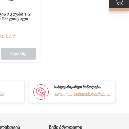
ია 9 კლასი 1-2
ი ზაალიშვილი
30,00 ₾
ᲨᲔᲘᲫᲘᲜᲔ
ᲡᲐᲖᲦᲕᲐᲠᲒᲐᲠᲔᲗ ᲛᲘᲬᲝᲓᲔᲑᲐ
ბი
კალკულაციისთვის დააჭირეთ
ᲑᲚᲘᲡᲗᲕᲘᲡ
ᲩᲔᲛᲘ ᲞᲠᲝᲤᲘᲚᲘ