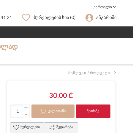
 41 21
Სურვილების Სია
(0)
Ანგარიში
ᲬᲘᲚᲐᲓ
ᲨᲔᲛᲓᲔᲒᲘ ᲞᲠᲝᲓᲣᲥᲢᲘ
30,00 ₾
ი
+
ᲙᲐᲚᲐᲗᲐᲨᲘ
ᲨᲔᲘᲫᲘᲜᲔ
-
სურვილების სია
შედარება