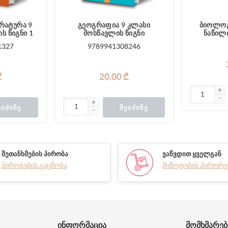
რატურა 9
გეოგრაფია 9 კლასი
ბიოლოგ
ს წიგნი 1
მოსწავლის წიგნი
ნაწილ
ი
1327
9789941308246
₾
20,00 ₾
ᲔᲘᲫᲘᲜᲔ
ᲨᲔᲘᲫᲘᲜᲔ
ᲨᲔᲗᲐᲜᲮᲛᲔᲑᲘᲡ ᲞᲘᲠᲝᲑᲐ
ᲕᲐᲬᲕᲓᲘᲗ ᲧᲕᲔᲚᲒᲐᲜ
პირობების გაცნობა
მიწოდების პირორე
ᲘᲜᲤᲝᲠᲛᲐᲪᲘᲐ
ᲛᲝᲛᲮᲛᲐᲠᲔ