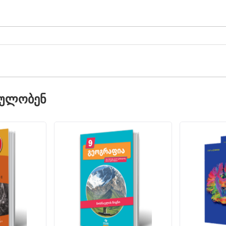
ᲓᲣᲚᲝᲑᲔᲜ