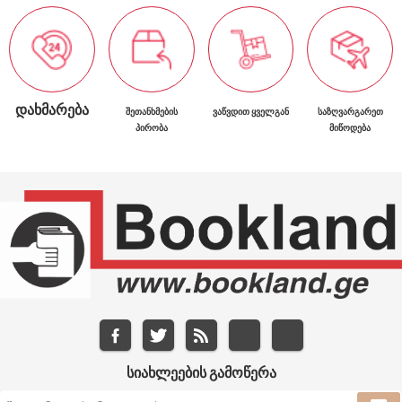
ᲓᲐᲮᲛᲐᲠᲔᲑᲐ
ᲨᲔᲗᲐᲜᲮᲛᲔᲑᲘᲡ
ᲕᲐᲬᲕᲓᲘᲗ ᲧᲕᲔᲚᲒᲐᲜ
ᲡᲐᲖᲦᲕᲐᲠᲒᲐᲠᲔᲗ
ᲞᲘᲠᲝᲑᲐ
ᲛᲘᲬᲝᲓᲔᲑᲐ
ᲡᲘᲐᲮᲚᲔᲔᲑᲘᲡ ᲒᲐᲛᲝᲬᲔᲠᲐ