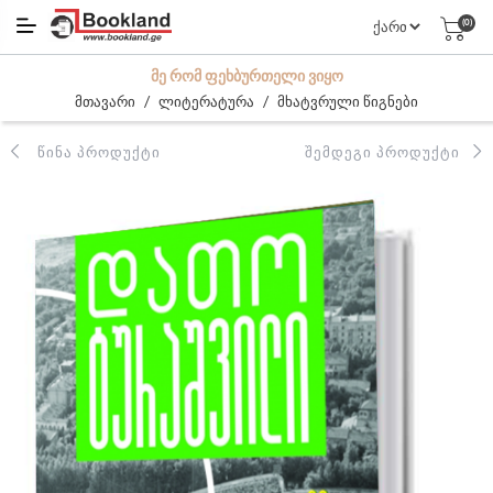
(0)
ᲛᲔ ᲠᲝᲛ ᲤᲔᲮᲑᲣᲠᲗᲔᲚᲘ ᲕᲘᲧᲝ
/
/
მთავარი
ლიტერატურა
მხატვრული წიგნები
ᲬᲘᲜᲐ ᲞᲠᲝᲓᲣᲥᲢᲘ
ᲨᲔᲛᲓᲔᲒᲘ ᲞᲠᲝᲓᲣᲥᲢᲘ