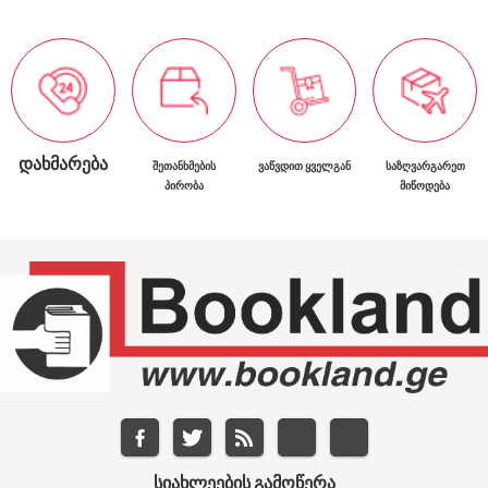
ᲓᲐᲮᲛᲐᲠᲔᲑᲐ
ᲨᲔᲗᲐᲜᲮᲛᲔᲑᲘᲡ
ᲕᲐᲬᲕᲓᲘᲗ ᲧᲕᲔᲚᲒᲐᲜ
ᲡᲐᲖᲦᲕᲐᲠᲒᲐᲠᲔᲗ
ᲞᲘᲠᲝᲑᲐ
ᲛᲘᲬᲝᲓᲔᲑᲐ
ᲡᲘᲐᲮᲚᲔᲔᲑᲘᲡ ᲒᲐᲛᲝᲬᲔᲠᲐ