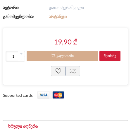
ავტორი:
დათო ტურაშვილი
გამომცემლობა:
ᲐᲠᲢᲐᲜᲣᲯᲘ
19,90 ₾
+
ᲙᲐᲚᲐᲗᲐᲨᲘ
ᲨᲔᲘᲫᲘᲜᲔ
-
Supported cards
ᲡᲠᲣᲚᲘ ᲐᲦᲬᲔᲠᲐ