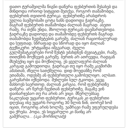
დათო ტურაშვილმა წიგნი დაწერა ფეხბურთის შესახებ და
მინდოდა ორიოდ სიტყვით მეთქვა, როგორ თამაშობდა,
ფეხბურთს თვითონ ტურიკა. ფეხბურთზე არასდროს
უვლია ბავშვობაში ცოტა ხანს დადიოდა ჭადრაკზე,
მაგრამ ფეხბურთს თამაშობდა ძალიან მაგრად. ასეთი
რამე, რა თქმა უნდა, მხოლოდ ტურიკას დაემართებოდა.
ჭადრაკზე დადიოდე და თამაშობდე ფეხბურთს მაგრად.
თამაშობდა ზედმეტების გარეშე, ძალიან რაციონალურად
და სუფთად, სწრაფად და სწორად და იყო ძალიან
ტექნიკური. ურტყამდა იმგვარად, ძველი
გულშემატკივრები რომ ზუსტს ეძახდნენ ძევიატკები, რამე,
თითქმის მოქნევის გარეშე. ბურთს არ ათრევდა, რადგან
მსუბუქიც იყო და მოქნილიც, ეს ყველაფერი ძალიან
კარგად გამოუდიოდა. ჭადრაკი თუ იყო რამე კავშირში
ამასთან, ძნელი სათქმელია. დიდ მოედანზე რომ
ეთამაშა, ოდესმე ან ფეხბურთელი გამოსულიყო, ალბათ.
გარემარბი იქნებოდა. მუხლები სულ ტკიოდა, ეგეც
მახსოვს საერთოდ, ძალიან კარგია, რომ ფეხბურთზე
დაწერა. არ წერენ ჩვენთან ფეხბურთზე, მაგაზე ვინ
დაიხარჯებაო თუ რა არის არ ვიცი. მწერლებსაც
ნაკლებად უყვართ ფეხბურთი, ტურიკას კი ფეხბურთი
დღესაც ისე უყვარს როგორც 30 წლის წინ, თორემ ხომ
იცით, როგორც არის ხოლმე, უამრავი რამე უფერულდება
და ქრება. ჰოდა, ეს სიყვარული კი მაინც არ
გამქრალა...
(აკა მორჩილაძე)