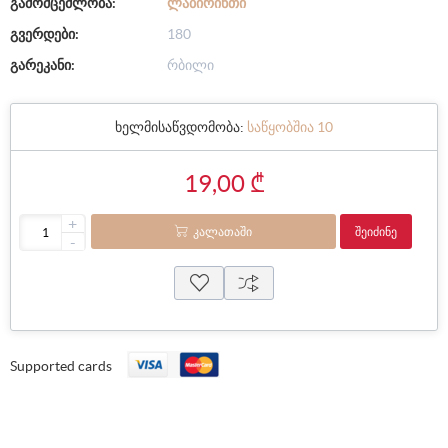
გამომცემლობა:
ᲚᲐᲑᲘᲠᲘᲜᲗᲘ
გვერდები:
180
გარეკანი:
რბილი
ხელმისაწვდომობა:
საწყობშია 10
19,00 ₾
+
ᲙᲐᲚᲐᲗᲐᲨᲘ
ᲨᲔᲘᲫᲘᲜᲔ
-
Supported cards