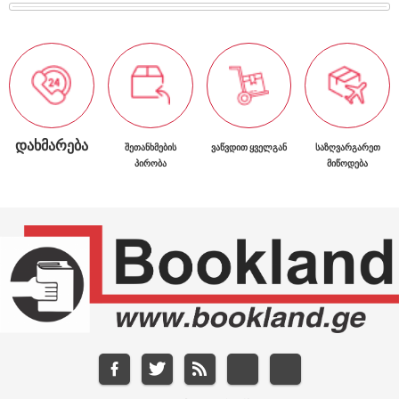
ᲓᲐᲮᲛᲐᲠᲔᲑᲐ
ᲨᲔᲗᲐᲜᲮᲛᲔᲑᲘᲡ
ᲕᲐᲬᲕᲓᲘᲗ ᲧᲕᲔᲚᲒᲐᲜ
ᲡᲐᲖᲦᲕᲐᲠᲒᲐᲠᲔᲗ
ᲞᲘᲠᲝᲑᲐ
ᲛᲘᲬᲝᲓᲔᲑᲐ