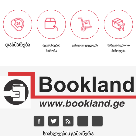
ᲓᲐᲮᲛᲐᲠᲔᲑᲐ
ᲨᲔᲗᲐᲜᲮᲛᲔᲑᲘᲡ
ᲕᲐᲬᲕᲓᲘᲗ ᲧᲕᲔᲚᲒᲐᲜ
ᲡᲐᲖᲦᲕᲐᲠᲒᲐᲠᲔᲗ
ᲞᲘᲠᲝᲑᲐ
ᲛᲘᲬᲝᲓᲔᲑᲐ
ᲡᲘᲐᲮᲚᲔᲔᲑᲘᲡ ᲒᲐᲛᲝᲬᲔᲠᲐ