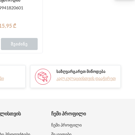
მყაროდან
9941820601
15,95 ₾
ᲨᲔᲘᲫᲘᲜᲔ
ᲡᲐᲖᲦᲕᲐᲠᲒᲐᲠᲔᲗ ᲛᲘᲬᲝᲓᲔᲑᲐ
ბი
კალკულაციისთვის დააჭირეთ
ᲑᲚᲘᲡᲗᲕᲘᲡ
ᲩᲔᲛᲘ ᲞᲠᲝᲤᲘᲚᲘ
ჩემი პროფილი
ხი პროდუქტები
შეკვეთები