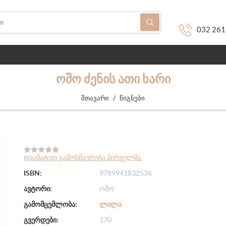
032 261
ᲝᲨᲝ ᲫᲔᲜᲘᲡ ᲐᲗᲘ ᲮᲐᲠᲘ
/
მთავარი
წიგნები
დაამატეთ გამოხმაურება პირველმა
ISBN:
9789941832536
ავტორი:
ოშო
გამომცემლობა:
ᲚᲘᲚᲐ
გვერდები:
270