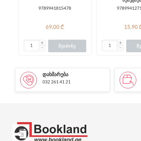
შემეცნე
9789941815478
978994127
69,00 ₾
15,90 
ᲨᲔᲘᲫᲘᲜᲔ
Შ
ᲓᲐᲮᲛᲐᲠᲔᲑᲐ
032 261 41 21