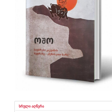
ᲡᲠᲣᲚᲘ ᲐᲦᲬᲔᲠᲐ