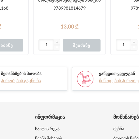
ბა
პოლიტიკოსები სულის მაფია
სა
– ოშო
1168
9789981814679
978
₾
13,00 ₾
ᲔᲘᲫᲘᲜᲔ
ᲨᲔᲘᲫᲘᲜᲔ
ᲨᲔᲗᲐᲜᲮᲛᲔᲑᲘᲡ ᲞᲘᲠᲝᲑᲐ
ᲕᲐᲬᲕᲓᲘᲗ ᲧᲕᲔᲚᲒᲐᲜ
პირობების გაცნობა
მიწოდების პირორე
ᲘᲜᲤᲝᲠᲛᲐᲪᲘᲐ
ᲛᲝᲛᲮᲛᲐᲠᲔ
საიტის რუკა
ძებნა
ჩვენს შესახებ
ბოლოს ნანა