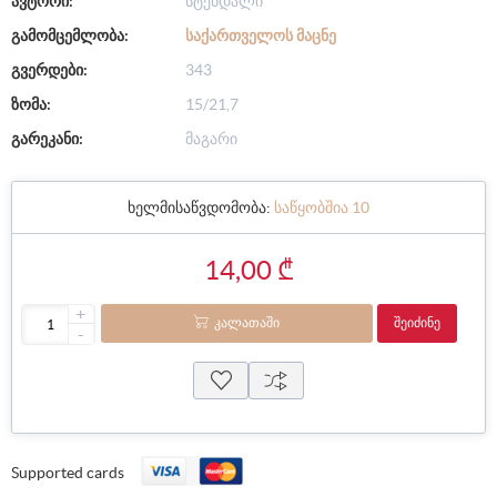
ავტორი:
სტენდალი
გამომცემლობა:
ᲡᲐᲥᲐᲠᲗᲕᲔᲚᲝᲡ ᲛᲐᲪᲜᲔ
გვერდები:
343
ზომა:
15/21,7
გარეკანი:
მაგარი
ხელმისაწვდომობა:
საწყობშია 10
14,00 ₾
+
ᲙᲐᲚᲐᲗᲐᲨᲘ
ᲨᲔᲘᲫᲘᲜᲔ
-
Supported cards