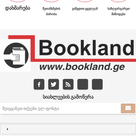
ᲓᲐᲮᲛᲐᲠᲔᲑᲐ
ᲨᲔᲗᲐᲜᲮᲛᲔᲑᲘᲡ
ᲕᲐᲬᲕᲓᲘᲗ ᲧᲕᲔᲚᲒᲐᲜ
ᲡᲐᲖᲦᲕᲐᲠᲒᲐᲠᲔᲗ
ᲞᲘᲠᲝᲑᲐ
ᲛᲘᲬᲝᲓᲔᲑᲐ
ᲡᲘᲐᲮᲚᲔᲔᲑᲘᲡ ᲒᲐᲛᲝᲬᲔᲠᲐ