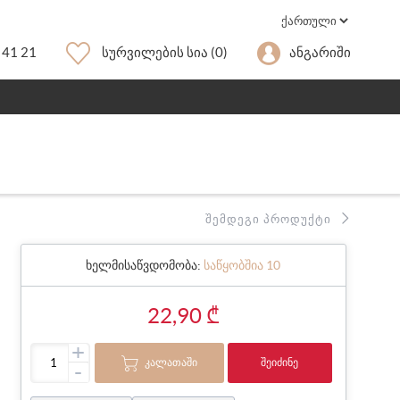
 41 21
Სურვილების Სია
(0)
Ანგარიში
ᲨᲔᲛᲓᲔᲒᲘ ᲞᲠᲝᲓᲣᲥᲢᲘ
ხელმისაწვდომობა:
საწყობშია 10
22,90 ₾
+
ᲙᲐᲚᲐᲗᲐᲨᲘ
ᲨᲔᲘᲫᲘᲜᲔ
-