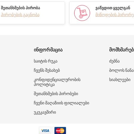
ᲨᲔᲗᲐᲜᲮᲛᲔᲑᲘᲡ ᲞᲘᲠᲝᲑᲐ
ᲕᲐᲬᲕᲓᲘᲗ ᲧᲕᲔᲚᲒᲐᲜ
პირობების გაცნობა
მიწოდების პირორე
ᲘᲜᲤᲝᲠᲛᲐᲪᲘᲐ
ᲛᲝᲛᲮᲛᲐᲠᲔ
საიტის რუკა
ძებნა
ჩვენს შესახებ
ბოლოს ნანა
კონფიდენციალურობის
სიახლეები
პოლიტიკა
შეთანხმების პირობები
ჩვენი მაღაზიის ფილიალები
უკუკავშირი