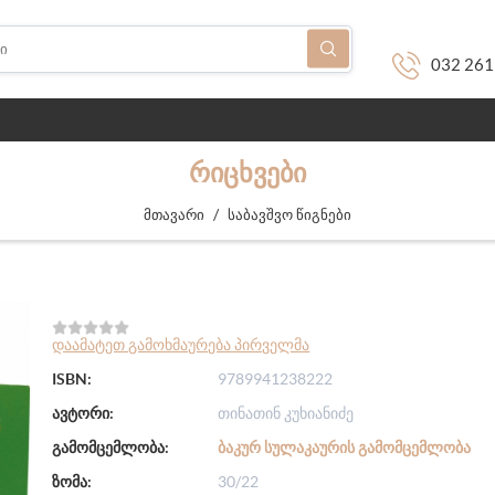
032 261
ᲠᲘᲪᲮᲕᲔᲑᲘ
/
მთავარი
საბავშვო წიგნები
დაამატეთ გამოხმაურება პირველმა
ISBN:
9789941238222
ავტორი:
თინათინ კუხიანიძე
გამომცემლობა:
ᲑᲐᲙᲣᲠ ᲡᲣᲚᲐᲙᲐᲣᲠᲘᲡ ᲒᲐᲛᲝᲛᲪᲔᲛᲚᲝᲑᲐ
ზომა:
30/22