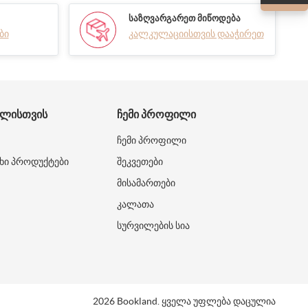
ᲡᲐᲖᲦᲕᲐᲠᲒᲐᲠᲔᲗ ᲛᲘᲬᲝᲓᲔᲑᲐ
ბი
კალკულაციისთვის დააჭირეთ
ᲑᲚᲘᲡᲗᲕᲘᲡ
ᲩᲔᲛᲘ ᲞᲠᲝᲤᲘᲚᲘ
ჩემი პროფილი
ხი პროდუქტები
შეკვეთები
მისამართები
კალათა
სურვილების სია
2026 Bookland. ყველა უფლება დაცულია