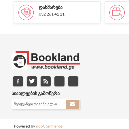
ᲓᲐᲮᲛᲐᲠᲔᲑᲐ
032 261 41 21
ᲡᲘᲐᲮᲚᲔᲔᲑᲘᲡ ᲒᲐᲛᲝᲬᲔᲠᲐ
Powered by
nopCommerce