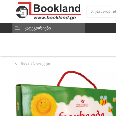
ᲙᲐᲢᲔᲒᲝᲠᲘᲔᲑᲘ
ᲬᲘᲜᲐ ᲞᲠᲝᲓᲣᲥᲢᲘ