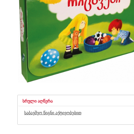
ᲡᲠᲣᲚᲘ ᲐᲦᲬᲔᲠᲐ
საბავშვო წიგნი აქტივობებით