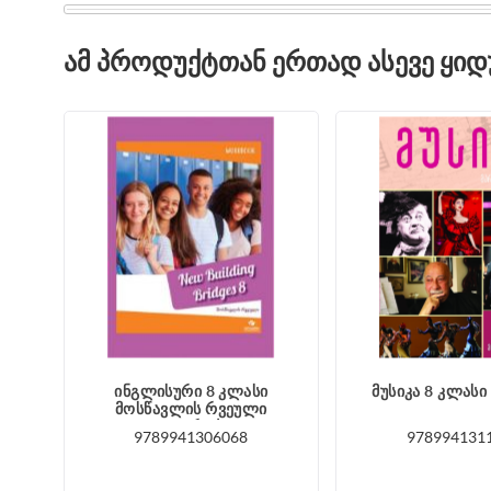
ᲐᲛ ᲞᲠᲝᲓᲣᲥᲢᲗᲐᲜ ᲔᲠᲗᲐᲓ ᲐᲡᲔᲕᲔ ᲧᲘ
ინგლისური 8 კლასი
მუსიკა 8 კლასი
მოსწავლის რვეული
ჯაფარიძე
9789941306068
978994131