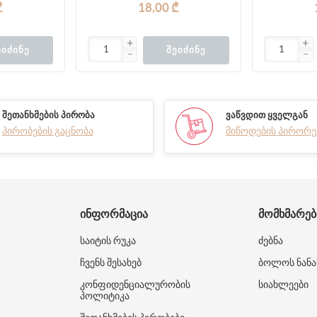
₾
18,00 ₾
ᲔᲘᲫᲘᲜᲔ
ᲨᲔᲘᲫᲘᲜᲔ
ᲨᲔᲗᲐᲜᲮᲛᲔᲑᲘᲡ ᲞᲘᲠᲝᲑᲐ
ᲕᲐᲬᲕᲓᲘᲗ ᲧᲕᲔᲚᲒᲐᲜ
პირობების გაცნობა
მიწოდების პირორე
ᲘᲜᲤᲝᲠᲛᲐᲪᲘᲐ
ᲛᲝᲛᲮᲛᲐᲠᲔ
საიტის რუკა
ძებნა
ჩვენს შესახებ
ბოლოს ნანა
კონფიდენციალურობის
სიახლეები
პოლიტიკა