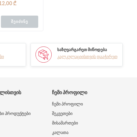
12,00 ₾
ᲨᲔᲘᲫᲘᲜᲔ
ᲡᲐᲖᲦᲕᲐᲠᲒᲐᲠᲔᲗ ᲛᲘᲬᲝᲓᲔᲑᲐ
ბი
კალკულაციისთვის დააჭირეთ
ᲑᲚᲘᲡᲗᲕᲘᲡ
ᲩᲔᲛᲘ ᲞᲠᲝᲤᲘᲚᲘ
ჩემი პროფილი
ხი პროდუქტები
შეკვეთები
მისამართები
კალათა