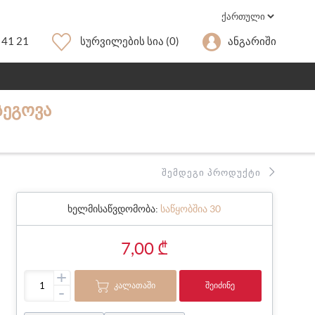
 41 21
Სურვილების Სია
(0)
Ანგარიში
ᲡᲔᲒᲝᲕᲐ
ᲨᲔᲛᲓᲔᲒᲘ ᲞᲠᲝᲓᲣᲥᲢᲘ
ხელმისაწვდომობა:
საწყობშია 30
7,00 ₾
+
ᲙᲐᲚᲐᲗᲐᲨᲘ
ᲨᲔᲘᲫᲘᲜᲔ
-