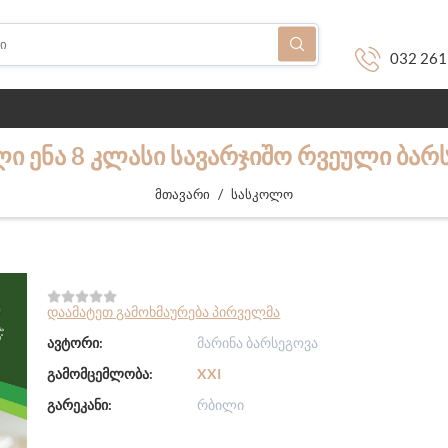
032 261
Ი ᲔᲜᲐ 8 ᲙᲚᲐᲡᲘ ᲡᲐᲕᲐᲠᲯᲘᲨᲝ ᲠᲕᲔᲣᲚᲘ ᲑᲐᲠ
/
მთავარი
სასკოლო
დაამატეთ გამოხმაურება პირველმა
ავტორი:
მარინა ბარსეგოვა
გამომცემლობა:
XXI
გარეკანი:
რბილი