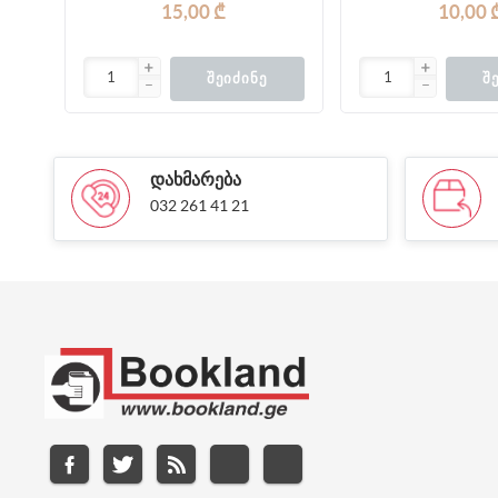
15,00 ₾
10,00 
ᲨᲔᲘᲫᲘᲜᲔ
Შ
ᲓᲐᲮᲛᲐᲠᲔᲑᲐ
032 261 41 21