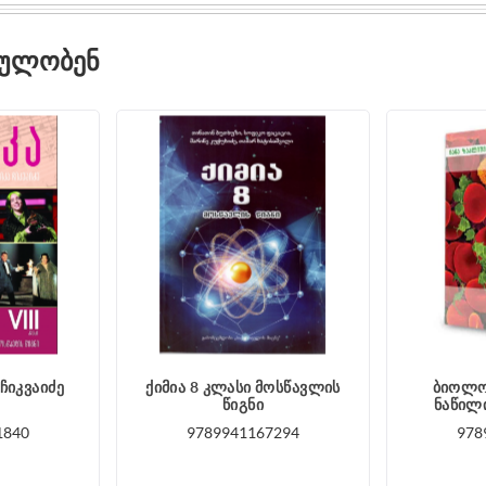
ᲓᲣᲚᲝᲑᲔᲜ
 ჩიკვაიძე
ქიმია 8 კლასი მოსწავლის
ბიოლო
წიგნი
ნაწილ
1840
9789941167294
978