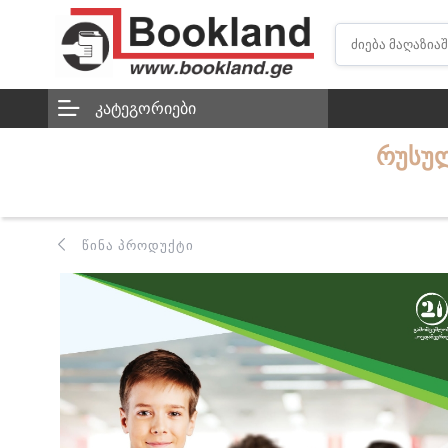
ᲙᲐᲢᲔᲒᲝᲠᲘᲔᲑᲘ
ᲠᲣᲡᲣᲚ
ᲬᲘᲜᲐ ᲞᲠᲝᲓᲣᲥᲢᲘ