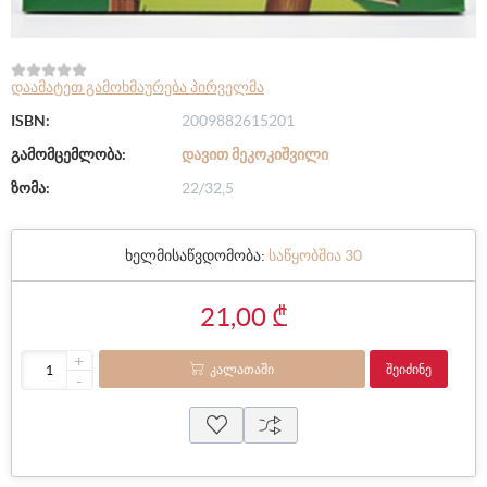
დაამატეთ გამოხმაურება პირველმა
ISBN:
2009882615201
გამომცემლობა:
ᲓᲐᲕᲘᲗ ᲛᲔᲙᲝᲙᲘᲨᲕᲘᲚᲘ
ზომა:
22/32,5
ხელმისაწვდომობა:
საწყობშია 30
21,00 ₾
+
ᲙᲐᲚᲐᲗᲐᲨᲘ
ᲨᲔᲘᲫᲘᲜᲔ
-