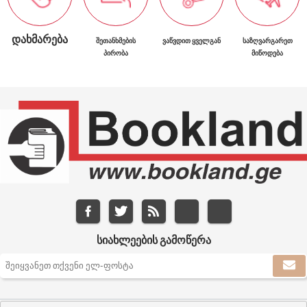
ᲓᲐᲮᲛᲐᲠᲔᲑᲐ
ᲨᲔᲗᲐᲜᲮᲛᲔᲑᲘᲡ
ᲕᲐᲬᲕᲓᲘᲗ ᲧᲕᲔᲚᲒᲐᲜ
ᲡᲐᲖᲦᲕᲐᲠᲒᲐᲠᲔᲗ
ᲞᲘᲠᲝᲑᲐ
ᲛᲘᲬᲝᲓᲔᲑᲐ
ᲡᲘᲐᲮᲚᲔᲔᲑᲘᲡ ᲒᲐᲛᲝᲬᲔᲠᲐ