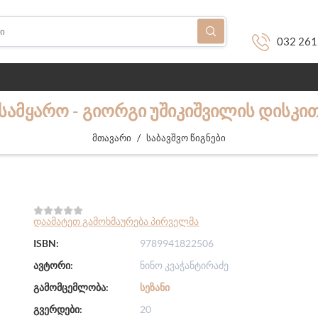
032 261
ᲡᲐᲛᲧᲐᲠᲝ - ᲒᲘᲝᲠᲒᲘ ᲣᲨᲘᲙᲘᲨᲕᲘᲚᲘᲡ ᲓᲘᲡᲙᲘ
/
მთავარი
საბავშვო წიგნები
დაამატეთ გამოხმაურება პირველმა
ISBN:
9789941822506
ავტორი:
ნინო კვაჭანტირაძე
გამომცემლობა:
ᲡᲔᲖᲐᲜᲘ
გვერდები:
20