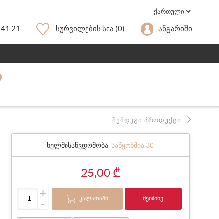
 41 21
Სურვილების Სია
(0)
Ანგარიში
Თ
ᲨᲔᲛᲓᲔᲒᲘ ᲞᲠᲝᲓᲣᲥᲢᲘ
ხელმისაწვდომობა:
საწყობშია 30
25,00 ₾
+
ᲙᲐᲚᲐᲗᲐᲨᲘ
ᲨᲔᲘᲫᲘᲜᲔ
-