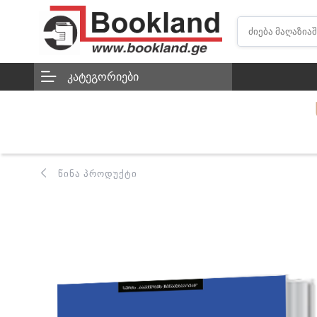
ᲙᲐᲢᲔᲒᲝᲠᲘᲔᲑᲘ
ᲬᲘᲜᲐ ᲞᲠᲝᲓᲣᲥᲢᲘ