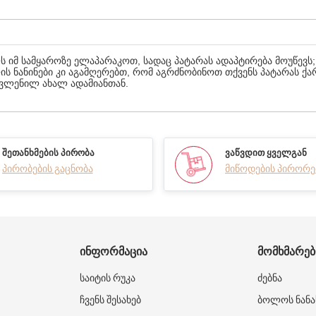
 იმ სამყაროზე ელაპარაკოთ, სადაც პატარას ადაპტირება მოუწევს; 
ის ნანინები კი აგამღერებთ, რომ აგრძნობინოთ თქვენს პატარას ქ
ვლენილ ახალ ადამიანთან.
ᲨᲔᲗᲐᲜᲮᲛᲔᲑᲘᲡ ᲞᲘᲠᲝᲑᲐ
ᲕᲐᲬᲕᲓᲘᲗ ᲧᲕᲔᲚᲒᲐᲜ
პირობების გაცნობა
მიწოდების პირორე
ᲘᲜᲤᲝᲠᲛᲐᲪᲘᲐ
ᲛᲝᲛᲮᲛᲐᲠᲔ
საიტის რუკა
ძებნა
ჩვენს შესახებ
ბოლოს ნანა