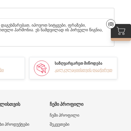
(0)
დაგეხმარებათ, იპოვოთ სიტყვები, ფრაზები,
ართული ჰარმონია. ეს ნამდვილად ის პირველი წიგნია,
ᲡᲐᲖᲦᲕᲐᲠᲒᲐᲠᲔᲗ ᲛᲘᲬᲝᲓᲔᲑᲐ
ბი
კალკულაციისთვის დააჭირეთ
ᲑᲚᲘᲡᲗᲕᲘᲡ
ᲩᲔᲛᲘ ᲞᲠᲝᲤᲘᲚᲘ
ჩემი პროფილი
ხი პროდუქტები
შეკვეთები