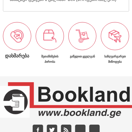
ᲓᲐᲮᲛᲐᲠᲔᲑᲐ
ᲨᲔᲗᲐᲜᲮᲛᲔᲑᲘᲡ
ᲕᲐᲬᲕᲓᲘᲗ ᲧᲕᲔᲚᲒᲐᲜ
ᲡᲐᲖᲦᲕᲐᲠᲒᲐᲠᲔᲗ
ᲞᲘᲠᲝᲑᲐ
ᲛᲘᲬᲝᲓᲔᲑᲐ