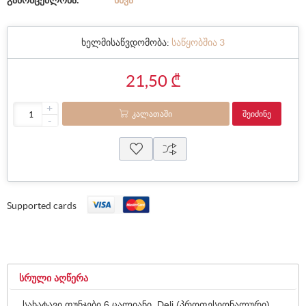
გამომცემლობა:
ᲡᲮᲕᲐ
ხელმისაწვდომობა:
საწყობშია 3
21,50 ₾
+
ᲙᲐᲚᲐᲗᲐᲨᲘ
ᲨᲔᲘᲫᲘᲜᲔ
-
Supported cards
ᲡᲠᲣᲚᲘ ᲐᲦᲬᲔᲠᲐ
სახატავი ფუნჯები 6 ცალიანი Deli (პროფესიონალური)