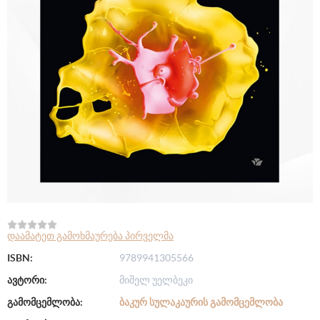
დაამატეთ გამოხმაურება პირველმა
ISBN:
9789941305566
ავტორი:
მიშელ უელბეკი
გამომცემლობა:
ᲑᲐᲙᲣᲠ ᲡᲣᲚᲐᲙᲐᲣᲠᲘᲡ ᲒᲐᲛᲝᲛᲪᲔᲛᲚᲝᲑᲐ