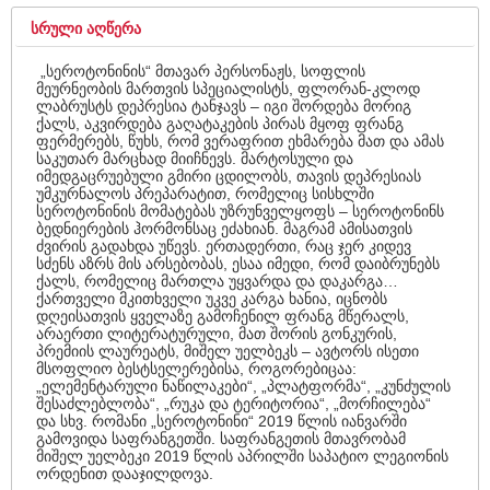
ᲡᲠᲣᲚᲘ ᲐᲦᲬᲔᲠᲐ
„სეროტონინის“ მთავარ პერსონაჟს, სოფლის
მეურნეობის მართვის სპეციალისტს, ფლორან-კლოდ
ლაბრუსტს დეპრესია ტანჯავს – იგი შორდება მორიგ
ქალს, აკვირდება გაღატაკების პირას მყოფ ფრანგ
ფერმერებს, წუხს, რომ ვერაფრით ეხმარება მათ და ამას
საკუთარ მარცხად მიიჩნევს. მარტოსული და
იმედგაცრუებული გმირი ცდილობს, თავის დეპრესიას
უმკურნალოს პრეპარატით, რომელიც სისხლში
სეროტონინის მომატებას უზრუნველყოფს – სეროტონინს
ბედნიერების ჰორმონსაც ეძახიან. მაგრამ ამისათვის
ძვირის გადახდა უწევს. ერთადერთი, რაც ჯერ კიდევ
სძენს აზრს მის არსებობას, ესაა იმედი, რომ დაიბრუნებს
ქალს, რომელიც მართლა უყვარდა და დაკარგა…
ქართველი მკითხველი უკვე კარგა ხანია, იცნობს
დღეისათვის ყველაზე გამოჩენილ ფრანგ მწერალს,
არაერთი ლიტერატურული, მათ შორის გონკურის,
პრემიის ლაურეატს, მიშელ უელბეკს – ავტორს ისეთი
მსოფლიო ბესტსელერებისა, როგორებიცაა:
„ელემენტარული ნაწილაკები“, „პლატფორმა“, „კუნძულის
შესაძლებლობა“, „რუკა და ტერიტორია“, „მორჩილება“
და სხვ. რომანი „სეროტონინი“ 2019 წლის იანვარში
გამოვიდა საფრანგეთში. საფრანგეთის მთავრობამ
მიშელ უელბეკი 2019 წლის აპრილში საპატიო ლეგიონის
ორდენით დააჯილდოვა.