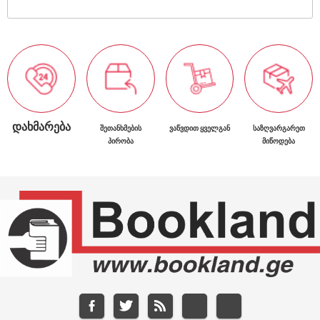
ᲓᲐᲮᲛᲐᲠᲔᲑᲐ
ᲨᲔᲗᲐᲜᲮᲛᲔᲑᲘᲡ
ᲕᲐᲬᲕᲓᲘᲗ ᲧᲕᲔᲚᲒᲐᲜ
ᲡᲐᲖᲦᲕᲐᲠᲒᲐᲠᲔᲗ
ᲞᲘᲠᲝᲑᲐ
ᲛᲘᲬᲝᲓᲔᲑᲐ