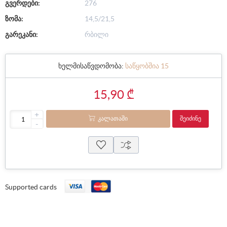
გვერდები:
276
ზომა:
14,5/21,5
გარეკანი:
რბილი
ხელმისაწვდომობა:
საწყობშია 15
15,90 ₾
+
ᲙᲐᲚᲐᲗᲐᲨᲘ
ᲨᲔᲘᲫᲘᲜᲔ
-
Supported cards