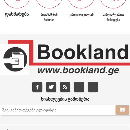
ᲓᲐᲮᲛᲐᲠᲔᲑᲐ
ᲨᲔᲗᲐᲜᲮᲛᲔᲑᲘᲡ
ᲕᲐᲬᲕᲓᲘᲗ ᲧᲕᲔᲚᲒᲐᲜ
ᲡᲐᲖᲦᲕᲐᲠᲒᲐᲠᲔᲗ
ᲞᲘᲠᲝᲑᲐ
ᲛᲘᲬᲝᲓᲔᲑᲐ
ᲡᲘᲐᲮᲚᲔᲔᲑᲘᲡ ᲒᲐᲛᲝᲬᲔᲠᲐ