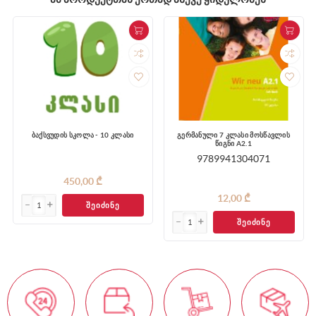
ბაქსვუდის სკოლა - 10 კლასი
გერმანული 7 კლასი მოსწავლის
წიგნი A2.1
9789941304071
450,00 ₾
12,00 ₾
ᲨᲔᲘᲫᲘᲜᲔ
ᲨᲔᲘᲫᲘᲜᲔ