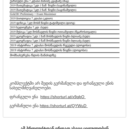
კომპლექტში არ შედის გერმანული და ფრანგული ენის
სახელმძღვანელოები.
ფრანგული ენა
https://shorturl.at/x9qbO
გერმანული ენა
https://shorturl.at/QYWuD
ᲐᲛ ᲞᲠᲝᲓᲣᲥᲢᲗᲐᲜ ᲔᲠᲗᲐᲓ ᲐᲡᲔᲕᲔ ᲧᲘᲓᲣᲚᲝᲑᲔᲜ