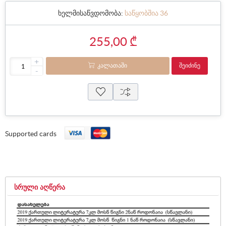
ხელმისაწვდომობა:
საწყობშია 36
255,00 ₾
+
ᲙᲐᲚᲐᲗᲐᲨᲘ
ᲨᲔᲘᲫᲘᲜᲔ
-
Supported cards
ᲡᲠᲣᲚᲘ ᲐᲦᲬᲔᲠᲐ