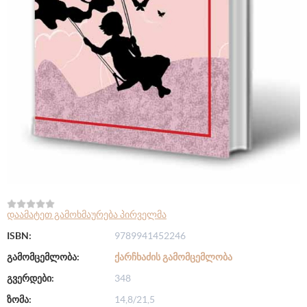
დაამატეთ გამოხმაურება პირველმა
ISBN:
9789941452246
გამომცემლობა:
ᲥᲐᲠᲩᲮᲐᲫᲘᲡ ᲒᲐᲛᲝᲛᲪᲔᲛᲚᲝᲑᲐ
გვერდები:
348
ზომა:
14,8/21,5