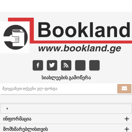
ᲡᲘᲐᲮᲚᲔᲔᲑᲘᲡ ᲒᲐᲛᲝᲬᲔᲠᲐ
ᲘᲜᲤᲝᲠᲛᲐᲪᲘᲐ
ᲛᲝᲛᲮᲛᲐᲠᲔᲑᲚᲘᲡᲗᲕᲘᲡ