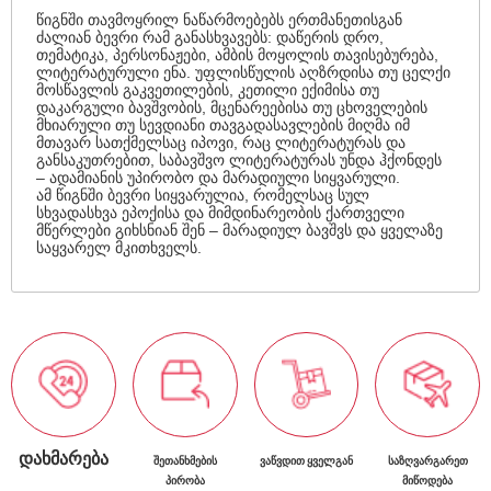
წიგნში თავმოყრილ ნაწარმოებებს ერთმანეთისგან
ძალიან ბევრი რამ განასხვავებს: დაწერის დრო,
თემატიკა, პერსონაჟები, ამბის მოყოლის თავისებურება,
ლიტერატურული ენა. უფლისწულის აღზრდისა თუ ცელქი
მოსწავლის გაკვეთილების, კეთილი ექიმისა თუ
დაკარგული ბავშვობის, მცენარეებისა თუ ცხოველების
მხიარული თუ სევდიანი თავგადასავლების მიღმა იმ
მთავარ სათქმელსაც იპოვი, რაც ლიტერატურას და
განსაკუთრებით, საბავშვო ლიტერატურას უნდა ჰქონდეს
– ადამიანის უპირობო და მარადიული სიყვარული.
ამ წიგნში ბევრი სიყვარულია, რომელსაც სულ
სხვადასხვა ეპოქისა და მიმდინარეობის ქართველი
მწერლები გიხსნიან შენ – მარადიულ ბავშვს და ყველაზე
საყვარელ მკითხველს.
ᲓᲐᲮᲛᲐᲠᲔᲑᲐ
ᲨᲔᲗᲐᲜᲮᲛᲔᲑᲘᲡ
ᲕᲐᲬᲕᲓᲘᲗ ᲧᲕᲔᲚᲒᲐᲜ
ᲡᲐᲖᲦᲕᲐᲠᲒᲐᲠᲔᲗ
ᲞᲘᲠᲝᲑᲐ
ᲛᲘᲬᲝᲓᲔᲑᲐ