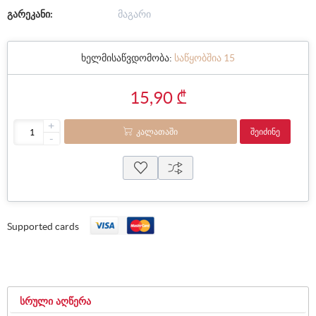
გარეკანი:
მაგარი
ხელმისაწვდომობა:
საწყობშია 15
15,90 ₾
+
ᲙᲐᲚᲐᲗᲐᲨᲘ
ᲨᲔᲘᲫᲘᲜᲔ
-
Supported cards
ᲡᲠᲣᲚᲘ ᲐᲦᲬᲔᲠᲐ