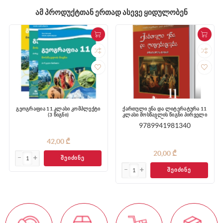
ᲐᲛ ᲞᲠᲝᲓᲣᲥᲢᲗᲐᲜ ᲔᲠᲗᲐᲓ ᲐᲡᲔᲕᲔ ᲧᲘᲓᲣᲚᲝᲑᲔᲜ
გეოგრაფია 11 კლასი კომპლექტი
ქართული ენა და ლიტერატურა 11
(3 წიგნი)
კლასი მოსწავლის წიგნი პირველი
ნაწილი
9789941981340
42,00 ₾
20,00 ₾
ᲨᲔᲘᲫᲘᲜᲔ
ᲨᲔᲘᲫᲘᲜᲔ