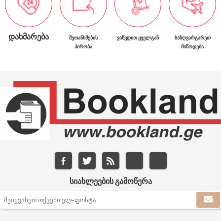
ᲓᲐᲮᲛᲐᲠᲔᲑᲐ
ᲨᲔᲗᲐᲜᲮᲛᲔᲑᲘᲡ
ᲕᲐᲬᲕᲓᲘᲗ ᲧᲕᲔᲚᲒᲐᲜ
ᲡᲐᲖᲦᲕᲐᲠᲒᲐᲠᲔᲗ
ᲞᲘᲠᲝᲑᲐ
ᲛᲘᲬᲝᲓᲔᲑᲐ
ᲡᲘᲐᲮᲚᲔᲔᲑᲘᲡ ᲒᲐᲛᲝᲬᲔᲠᲐ