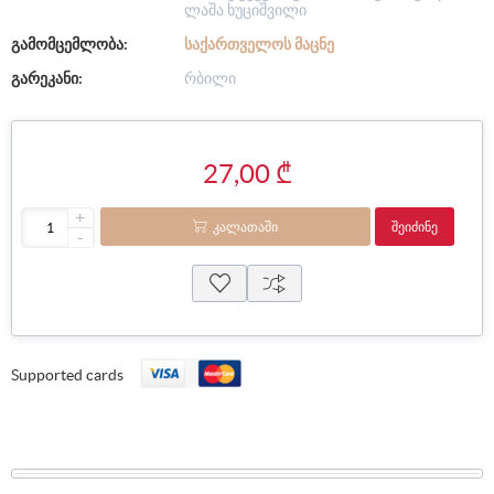
ლაშა ხუციშვილი
გამომცემლობა:
ᲡᲐᲥᲐᲠᲗᲕᲔᲚᲝᲡ ᲛᲐᲪᲜᲔ
გარეკანი:
რბილი
27,00 ₾
+
ᲙᲐᲚᲐᲗᲐᲨᲘ
ᲨᲔᲘᲫᲘᲜᲔ
-
Supported cards