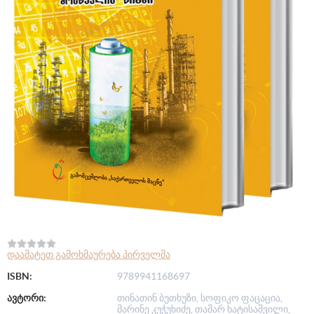
დაამატეთ გამოხმაურება პირველმა
ISBN:
9789941168697
ავტორი:
თინათინ ბუთხუზი, სოფიკო ფაცაცია,
მარინე კუჭუხიძე, თამარ ხატისაშვილი,