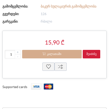
გამომცემლობა:
ᲑᲐᲙᲣᲠ ᲡᲣᲚᲐᲙᲐᲣᲠᲘᲡ ᲒᲐᲛᲝᲛᲪᲔᲛᲚᲝᲑᲐ
გვერდები:
126
გარეკანი:
რბილი
15,90 ₾
+
ᲙᲐᲚᲐᲗᲐᲨᲘ
ᲨᲔᲘᲫᲘᲜᲔ
-
Supported cards