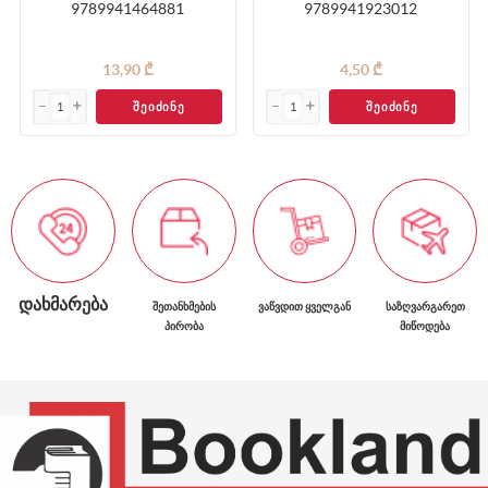
9789941464881
9789941923012
13,90 ₾
4,50 ₾
ᲨᲔᲘᲫᲘᲜᲔ
ᲨᲔᲘᲫᲘᲜᲔ
ᲓᲐᲮᲛᲐᲠᲔᲑᲐ
ᲨᲔᲗᲐᲜᲮᲛᲔᲑᲘᲡ
ᲕᲐᲬᲕᲓᲘᲗ ᲧᲕᲔᲚᲒᲐᲜ
ᲡᲐᲖᲦᲕᲐᲠᲒᲐᲠᲔᲗ
ᲞᲘᲠᲝᲑᲐ
ᲛᲘᲬᲝᲓᲔᲑᲐ