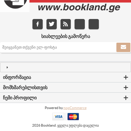
ᲡᲘᲐᲮᲚᲔᲔᲑᲘᲡ ᲒᲐᲛᲝᲬᲔᲠᲐ
ᲘᲜᲤᲝᲠᲛᲐᲪᲘᲐ
ᲛᲝᲛᲮᲛᲐᲠᲔᲑᲚᲘᲡᲗᲕᲘᲡ
ᲩᲔᲛᲘ ᲞᲠᲝᲤᲘᲚᲘ
Powered by
nopCommerce
2026 Bookland. ყველა უფლება დაცულია