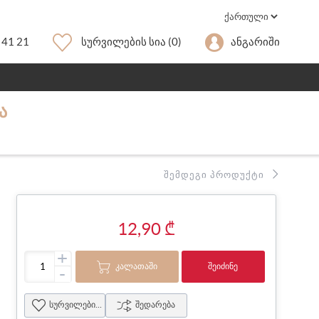
 41 21
Სურვილების Სია
(0)
Ანგარიში
Ა
ᲨᲔᲛᲓᲔᲒᲘ ᲞᲠᲝᲓᲣᲥᲢᲘ
12,90 ₾
+
ᲙᲐᲚᲐᲗᲐᲨᲘ
ᲨᲔᲘᲫᲘᲜᲔ
-
სურვილების სია
შედარება