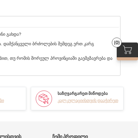
ნი გახდა?
(0)
ია. დამქანცველი ბრძოლების შემდეგ ერთ კარგ
ბით, თუ რომის შორეულ პროვინციაში გაემგზავრება და
ᲡᲐᲖᲦᲕᲐᲠᲒᲐᲠᲔᲗ ᲛᲘᲬᲝᲓᲔᲑᲐ
ბი
კალკულაციისთვის დააჭირეთ
ᲑᲚᲘᲡᲗᲕᲘᲡ
ᲩᲔᲛᲘ ᲞᲠᲝᲤᲘᲚᲘ