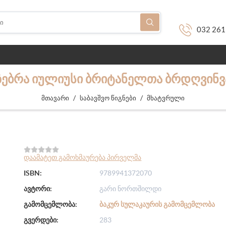
032 261
ᲖᲔᲑᲠᲐ ᲘᲣᲚᲘᲣᲡᲘ ᲑᲠᲘᲢᲐᲜᲔᲚᲗᲐ ᲑᲠᲓᲦᲕᲘᲜᲕ
/
/
მთავარი
საბავშვო წიგნები
მხატვრული
დაამატეთ გამოხმაურება პირველმა
ISBN:
9789941372070
ავტორი:
გარი ნორთშილდი
გამომცემლობა:
ᲑᲐᲙᲣᲠ ᲡᲣᲚᲐᲙᲐᲣᲠᲘᲡ ᲒᲐᲛᲝᲛᲪᲔᲛᲚᲝᲑᲐ
გვერდები:
283