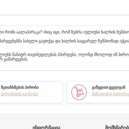
 რომი აალაპარაკა? ისიც იცი, რომ ზებრა იულიუსი ხალხის ჩემპიო
მარჯვებებმა სახელი გაუთქვა და ხალხის საყვარელ ჩემპიონად აქც
 იულიუსს ნანატრ თავისუფლებას ჰპირდება, ოღონდ მხოლოდ იმ პირო
 გამარჯვებას.
ᲨᲔᲗᲐᲜᲮᲛᲔᲑᲘᲡ ᲞᲘᲠᲝᲑᲐ
ᲕᲐᲬᲕᲓᲘᲗ ᲧᲕᲔᲚᲒᲐᲜ
პირობების გაცნობა
მიწოდების პირორე
ᲘᲜᲤᲝᲠᲛᲐᲪᲘᲐ
ᲛᲝᲛᲮᲛᲐᲠᲔ