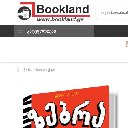
ᲙᲐᲢᲔᲒᲝᲠᲘᲔᲑᲘ
ᲬᲘᲜᲐ ᲞᲠᲝᲓᲣᲥᲢᲘ