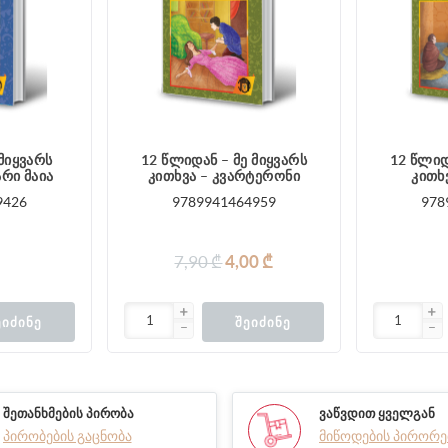
 მიყვარს
12 წლიდან – მე მიყვარს
12 წლიდ
არი მაია
კითხვა – კვარტერონი
კითხვ
9426
9789941464959
978
7,90 ₾
4,00 ₾
ᲔᲘᲫᲘᲜᲔ
ᲨᲔᲘᲫᲘᲜᲔ
ᲨᲔᲗᲐᲜᲮᲛᲔᲑᲘᲡ ᲞᲘᲠᲝᲑᲐ
ᲕᲐᲬᲕᲓᲘᲗ ᲧᲕᲔᲚᲒᲐᲜ
პირობების გაცნობა
მიწოდების პირორე