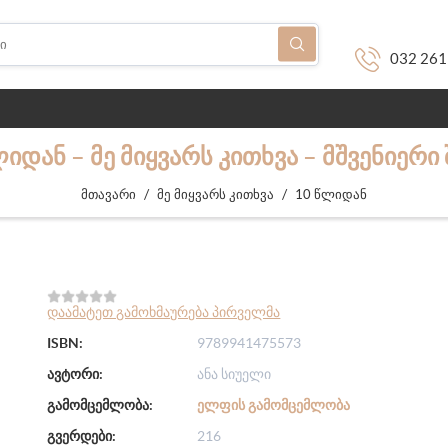
032 261
ᲘᲓᲐᲜ – ᲛᲔ ᲛᲘᲧᲕᲐᲠᲡ ᲙᲘᲗᲮᲕᲐ – ᲛᲨᲕᲔᲜᲘᲔᲠᲘ
/
/
მთავარი
მე მიყვარს კითხვა
10 წლიდან
დაამატეთ გამოხმაურება პირველმა
ISBN:
9789941475573
ავტორი:
ანა სიუელი
გამომცემლობა:
ᲔᲚᲤᲘᲡ ᲒᲐᲛᲝᲛᲪᲔᲛᲚᲝᲑᲐ
გვერდები:
216