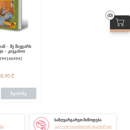
(0)
ან – მე მიყვარს
ა – კავკასია
9941464942
8,90 ₾
ᲨᲔᲘᲫᲘᲜᲔ
ᲡᲐᲖᲦᲕᲐᲠᲒᲐᲠᲔᲗ ᲛᲘᲬᲝᲓᲔᲑᲐ
ბი
კალკულაციისთვის დააჭირეთ