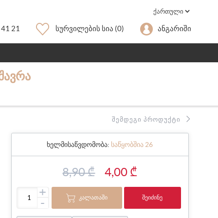
 41 21
Სურვილების Სია
(0)
Ანგარიში
 ᲨᲐᲕᲠᲐ
ᲨᲔᲛᲓᲔᲒᲘ ᲞᲠᲝᲓᲣᲥᲢᲘ
ხელმისაწვდომობა:
საწყობშია 26
8,90 ₾
4,00 ₾
+
ᲙᲐᲚᲐᲗᲐᲨᲘ
ᲨᲔᲘᲫᲘᲜᲔ
-