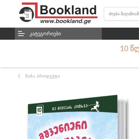
ᲙᲐᲢᲔᲒᲝᲠᲘᲔᲑᲘ
10 ᲬᲚ
ᲬᲘᲜᲐ ᲞᲠᲝᲓᲣᲥᲢᲘ