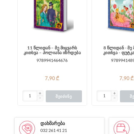
11 წლიდან – მე მიყვარს
8 წლიდან - მე
კითხვა – პოლიანა იზრდება
კითხვა - ფუტკ
9789941464676
978994148
7,90 ₾
7,90 ₾
ᲨᲔᲘᲫᲘᲜᲔ
Შ
ᲓᲐᲮᲛᲐᲠᲔᲑᲐ
032 261 41 21