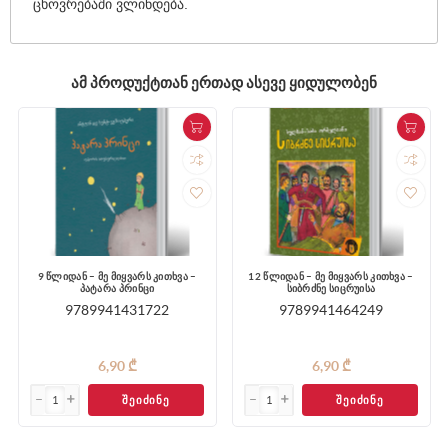
ცხოვრებაში ვლინდება.
ᲐᲛ ᲞᲠᲝᲓᲣᲥᲢᲗᲐᲜ ᲔᲠᲗᲐᲓ ᲐᲡᲔᲕᲔ ᲧᲘᲓᲣᲚᲝᲑᲔᲜ
9 წლიდან – მე მიყვარს კითხვა –
12 წლიდან – მე მიყვარს კითხვა –
პატარა პრინცი
სიბრძნე სიცრუისა
9789941431722
9789941464249
6,90 ₾
6,90 ₾
ᲨᲔᲘᲫᲘᲜᲔ
ᲨᲔᲘᲫᲘᲜᲔ