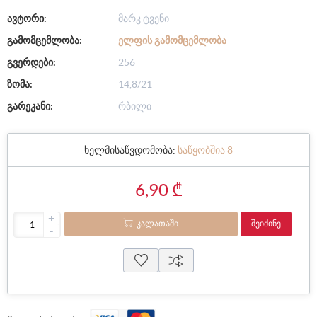
ავტორი:
მარკ ტვენი
გამომცემლობა:
ᲔᲚᲤᲘᲡ ᲒᲐᲛᲝᲛᲪᲔᲛᲚᲝᲑᲐ
გვერდები:
256
ზომა:
14,8/21
გარეკანი:
რბილი
ხელმისაწვდომობა:
საწყობშია 8
6,90 ₾
+
ᲙᲐᲚᲐᲗᲐᲨᲘ
ᲨᲔᲘᲫᲘᲜᲔ
-