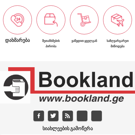
ᲓᲐᲮᲛᲐᲠᲔᲑᲐ
ᲨᲔᲗᲐᲜᲮᲛᲔᲑᲘᲡ
ᲕᲐᲬᲕᲓᲘᲗ ᲧᲕᲔᲚᲒᲐᲜ
ᲡᲐᲖᲦᲕᲐᲠᲒᲐᲠᲔᲗ
ᲞᲘᲠᲝᲑᲐ
ᲛᲘᲬᲝᲓᲔᲑᲐ
ᲡᲘᲐᲮᲚᲔᲔᲑᲘᲡ ᲒᲐᲛᲝᲬᲔᲠᲐ