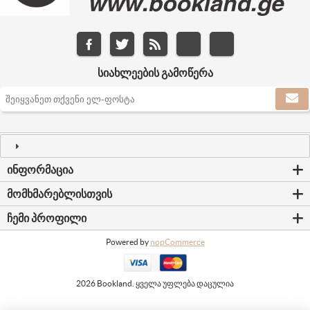
ᲡᲘᲐᲮᲚᲔᲔᲑᲘᲡ ᲒᲐᲛᲝᲬᲔᲠᲐ
ᲘᲜᲤᲝᲠᲛᲐᲪᲘᲐ
ᲛᲝᲛᲮᲛᲐᲠᲔᲑᲚᲘᲡᲗᲕᲘᲡ
ᲩᲔᲛᲘ ᲞᲠᲝᲤᲘᲚᲘ
Powered by
nopCommerce
2026 Bookland. ყველა უფლება დაცულია