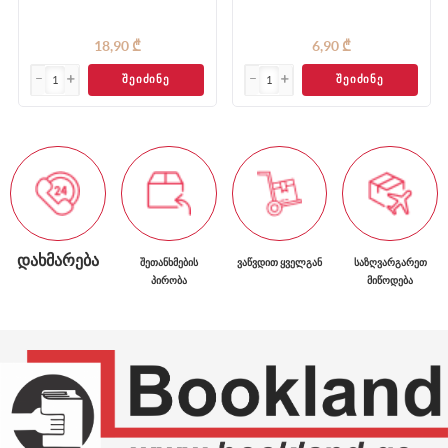
18,90 ₾
6,90 ₾
ᲨᲔᲘᲫᲘᲜᲔ
ᲨᲔᲘᲫᲘᲜᲔ
ᲓᲐᲮᲛᲐᲠᲔᲑᲐ
ᲨᲔᲗᲐᲜᲮᲛᲔᲑᲘᲡ
ᲕᲐᲬᲕᲓᲘᲗ ᲧᲕᲔᲚᲒᲐᲜ
ᲡᲐᲖᲦᲕᲐᲠᲒᲐᲠᲔᲗ
ᲞᲘᲠᲝᲑᲐ
ᲛᲘᲬᲝᲓᲔᲑᲐ