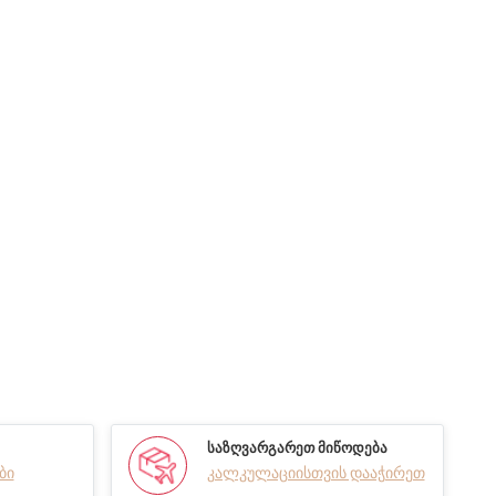
ᲡᲐᲖᲦᲕᲐᲠᲒᲐᲠᲔᲗ ᲛᲘᲬᲝᲓᲔᲑᲐ
ბი
კალკულაციისთვის დააჭირეთ