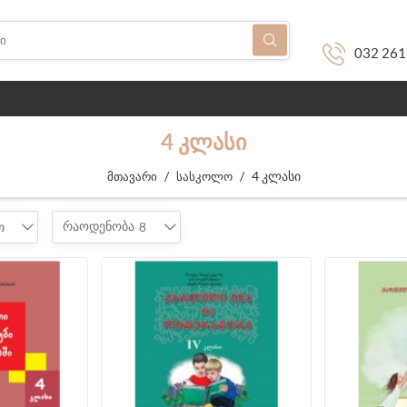
032 261
4 ᲙᲚᲐᲡᲘ
/
/
4 კლასი
მთავარი
სასკოლო
რაოდენობა
თ
8