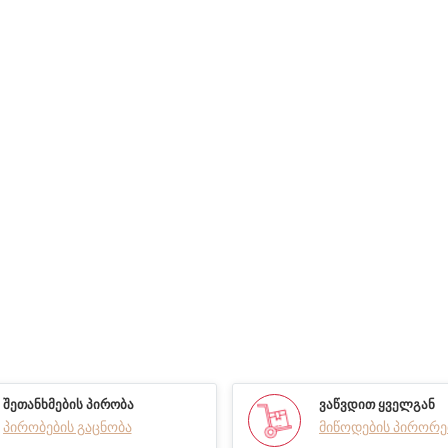
ᲨᲔᲗᲐᲜᲮᲛᲔᲑᲘᲡ ᲞᲘᲠᲝᲑᲐ
ᲕᲐᲬᲕᲓᲘᲗ ᲧᲕᲔᲚᲒᲐᲜ
პირობების გაცნობა
მიწოდების პირორე