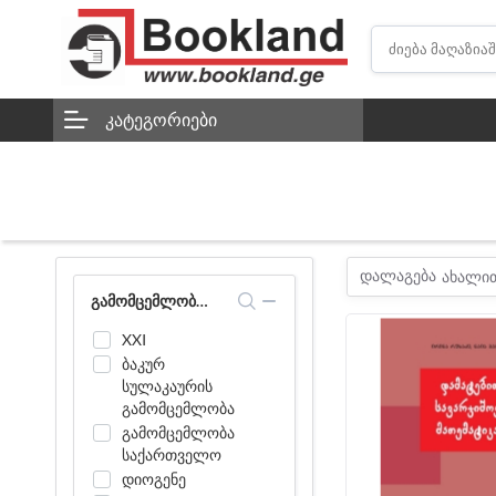
ᲙᲐᲢᲔᲒᲝᲠᲘᲔᲑᲘ
დალაგება
ახალი
ᲒᲐᲛᲝᲛᲪᲔᲛᲚᲝᲑᲘᲡ ᲛᲘᲮᲔᲓᲕᲘᲗ ᲒᲐᲤᲘᲚᲢᲕᲠᲐ
XXI
ბაკურ
სულაკაურის
გამომცემლობა
გამომცემლობა
საქართველო
დიოგენე