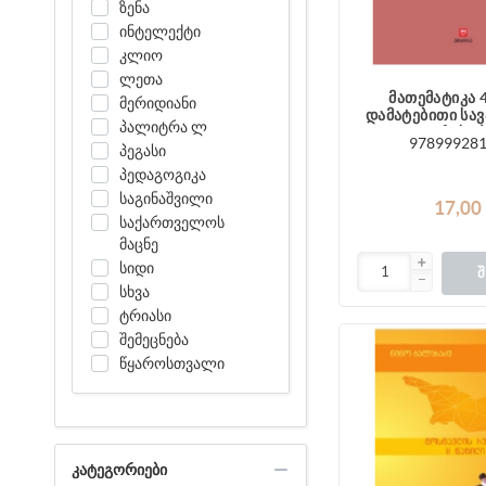
ზენა
ინტელექტი
კლიო
ლეთა
მათემატიკა 
მერიდიანი
დამატებითი სა
პალიტრა ლ
რუხაძ
97899928
პეგასი
პედაგოგიკა
საგინაშვილი
17,00
საქართველოს
მაცნე
სიდი
Შ
სხვა
ტრიასი
შემეცნება
წყაროსთვალი
ᲙᲐᲢᲔᲒᲝᲠᲘᲔᲑᲘ