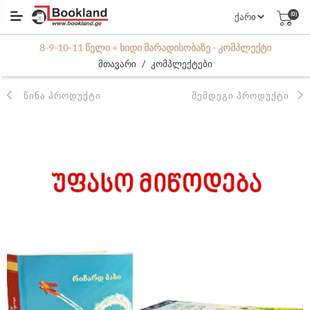
(0)
8-9-10-11 ᲬᲔᲚᲘ + ᲮᲘᲓᲘ ᲛᲐᲠᲐᲓᲘᲡᲝᲑᲐᲖᲔ - ᲙᲝᲛᲞᲚᲔᲥᲢᲘ
/
მთავარი
კომპლექტები
ᲬᲘᲜᲐ ᲞᲠᲝᲓᲣᲥᲢᲘ
ᲨᲔᲛᲓᲔᲒᲘ ᲞᲠᲝᲓᲣᲥᲢᲘ