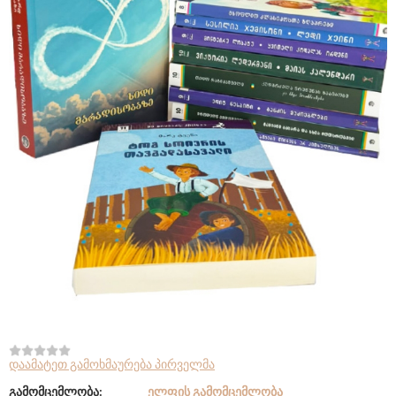
დაამატეთ გამოხმაურება პირველმა
გამომცემლობა:
ᲔᲚᲤᲘᲡ ᲒᲐᲛᲝᲛᲪᲔᲛᲚᲝᲑᲐ