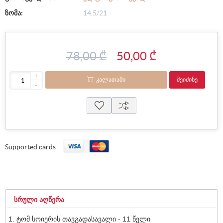
ზომა:
14,5/21
78,00 ₾
50,00 ₾
+
ᲙᲐᲚᲐᲗᲐᲨᲘ
ᲨᲔᲘᲫᲘᲜᲔ
-
Supported cards
ᲡᲠᲣᲚᲘ ᲐᲦᲬᲔᲠᲐ
ტომ სოიერის თავგადასავალი - 11 წელი