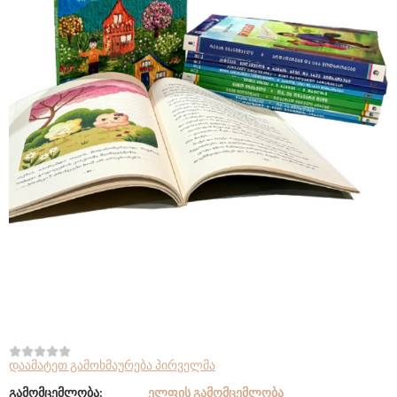
დაამატეთ გამოხმაურება პირველმა
გამომცემლობა:
ᲔᲚᲤᲘᲡ ᲒᲐᲛᲝᲛᲪᲔᲛᲚᲝᲑᲐ