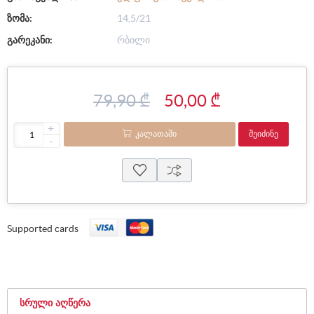
ზომა:
14,5/21
გარეკანი:
რბილი
79,90 ₾
50,00 ₾
+
ᲙᲐᲚᲐᲗᲐᲨᲘ
ᲨᲔᲘᲫᲘᲜᲔ
-
Supported cards
ᲡᲠᲣᲚᲘ ᲐᲦᲬᲔᲠᲐ