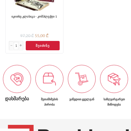
იკითხე კლასიკა - კომპლექტი 1
97,20 ₾
55,00 ₾
ᲨᲔᲘᲫᲘᲜᲔ
ᲓᲐᲮᲛᲐᲠᲔᲑᲐ
ᲨᲔᲗᲐᲜᲮᲛᲔᲑᲘᲡ
ᲕᲐᲬᲕᲓᲘᲗ ᲧᲕᲔᲚᲒᲐᲜ
ᲡᲐᲖᲦᲕᲐᲠᲒᲐᲠᲔᲗ
ᲞᲘᲠᲝᲑᲐ
ᲛᲘᲬᲝᲓᲔᲑᲐ