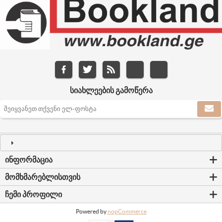
ᲡᲘᲐᲮᲚᲔᲔᲑᲘᲡ ᲒᲐᲛᲝᲬᲔᲠᲐ
ᲘᲜᲤᲝᲠᲛᲐᲪᲘᲐ
ᲛᲝᲛᲮᲛᲐᲠᲔᲑᲚᲘᲡᲗᲕᲘᲡ
ᲩᲔᲛᲘ ᲞᲠᲝᲤᲘᲚᲘ
Powered by
nopCommerce