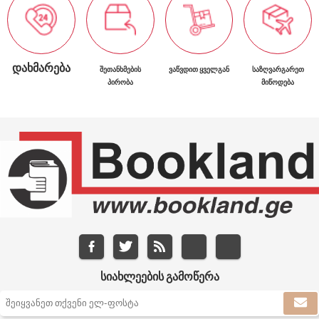
ᲓᲐᲮᲛᲐᲠᲔᲑᲐ
ᲨᲔᲗᲐᲜᲮᲛᲔᲑᲘᲡ
ᲕᲐᲬᲕᲓᲘᲗ ᲧᲕᲔᲚᲒᲐᲜ
ᲡᲐᲖᲦᲕᲐᲠᲒᲐᲠᲔᲗ
ᲞᲘᲠᲝᲑᲐ
ᲛᲘᲬᲝᲓᲔᲑᲐ
ᲡᲘᲐᲮᲚᲔᲔᲑᲘᲡ ᲒᲐᲛᲝᲬᲔᲠᲐ