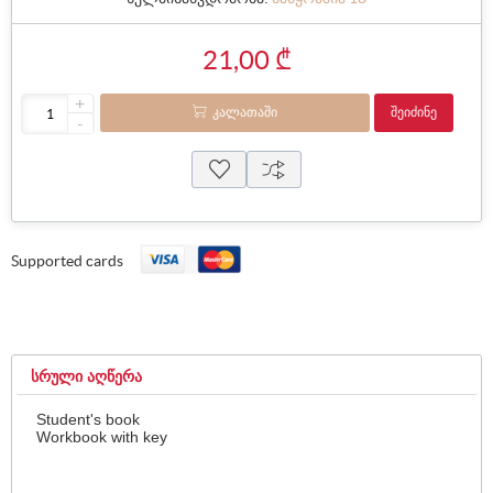
21,00 ₾
+
ᲙᲐᲚᲐᲗᲐᲨᲘ
ᲨᲔᲘᲫᲘᲜᲔ
-
Supported cards
ᲡᲠᲣᲚᲘ ᲐᲦᲬᲔᲠᲐ
Student's book
Workbook with key