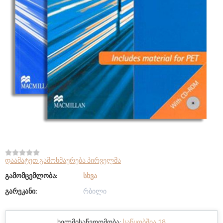
დაამატეთ გამოხმაურება პირველმა
გამომცემლობა:
ᲡᲮᲕᲐ
გარეკანი:
რბილი
ხელმისაწვდომობა:
საწყობშია 18