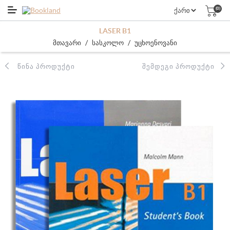
(0)
LASER B1
/
/
მთავარი
სასკოლო
უცხოენოვანი
ᲬᲘᲜᲐ ᲞᲠᲝᲓᲣᲥᲢᲘ
ᲨᲔᲛᲓᲔᲒᲘ ᲞᲠᲝᲓᲣᲥᲢᲘ