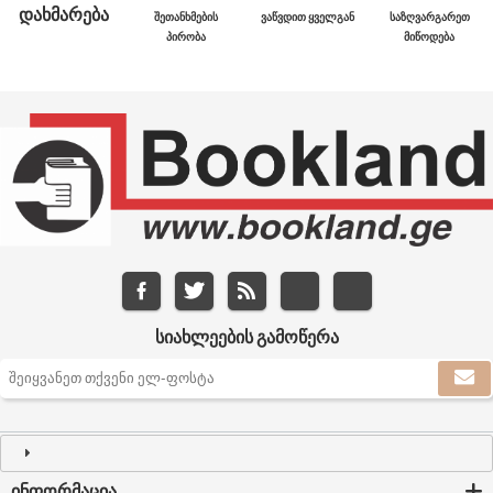
ᲓᲐᲮᲛᲐᲠᲔᲑᲐ
ᲨᲔᲗᲐᲜᲮᲛᲔᲑᲘᲡ
ᲕᲐᲬᲕᲓᲘᲗ ᲧᲕᲔᲚᲒᲐᲜ
ᲡᲐᲖᲦᲕᲐᲠᲒᲐᲠᲔᲗ
ᲞᲘᲠᲝᲑᲐ
ᲛᲘᲬᲝᲓᲔᲑᲐ
ᲡᲘᲐᲮᲚᲔᲔᲑᲘᲡ ᲒᲐᲛᲝᲬᲔᲠᲐ
ᲘᲜᲤᲝᲠᲛᲐᲪᲘᲐ