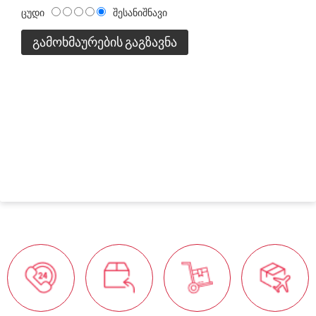
ცუდი
შესანიშნავი
ᲒᲐᲛᲝᲮᲛᲐᲣᲠᲔᲑᲘᲡ ᲒᲐᲒᲖᲐᲕᲜᲐ