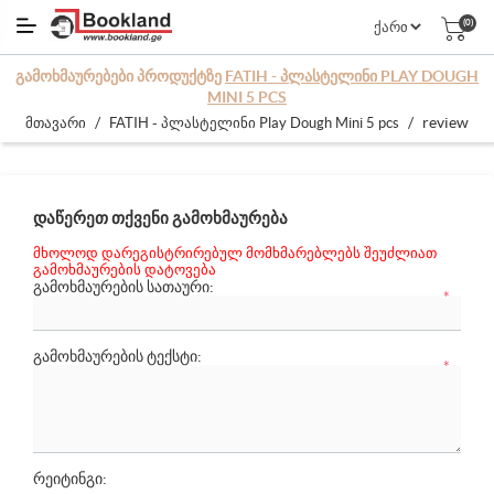
(0)
ᲒᲐᲛᲝᲮᲛᲐᲣᲠᲔᲑᲔᲑᲘ ᲞᲠᲝᲓᲣᲥᲢᲖᲔ
FATIH - ᲞᲚᲐᲡᲢᲔᲚᲘᲜᲘ PLAY DOUGH
MINI 5 PCS
/
/
review
მთავარი
FATIH - პლასტელინი Play Dough Mini 5 pcs
ᲓᲐᲬᲔᲠᲔᲗ ᲗᲥᲕᲔᲜᲘ ᲒᲐᲛᲝᲮᲛᲐᲣᲠᲔᲑᲐ
მხოლოდ დარეგისტრირებულ მომხმარებლებს შეუძლიათ
გამოხმაურების დატოვება
ᲒᲐᲛᲝᲮᲛᲐᲣᲠᲔᲑᲘᲡ ᲡᲐᲗᲐᲣᲠᲘ:
*
ᲒᲐᲛᲝᲮᲛᲐᲣᲠᲔᲑᲘᲡ ᲢᲔᲥᲡᲢᲘ:
*
რეიტინგი: