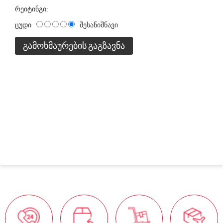
რეიტინგი:
ცუდი
შესანიშნავი
ᲒᲐᲛᲝᲮᲛᲐᲣᲠᲔᲑᲘᲡ ᲒᲐᲒᲖᲐᲕᲜᲐ