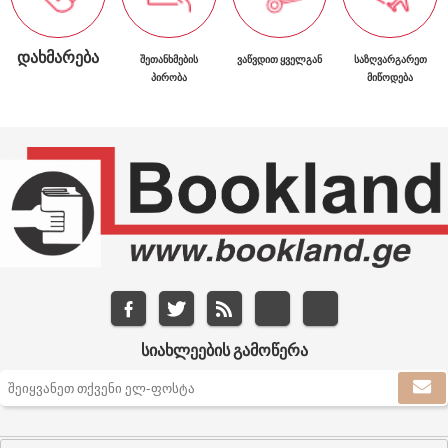
ᲓᲐᲮᲛᲐᲠᲔᲑᲐ
ᲨᲔᲗᲐᲜᲮᲛᲔᲑᲘᲡ
ᲕᲐᲬᲕᲓᲘᲗ ᲧᲕᲔᲚᲒᲐᲜ
ᲡᲐᲖᲦᲕᲐᲠᲒᲐᲠᲔᲗ
ᲞᲘᲠᲝᲑᲐ
ᲛᲘᲬᲝᲓᲔᲑᲐ
ᲡᲘᲐᲮᲚᲔᲔᲑᲘᲡ ᲒᲐᲛᲝᲬᲔᲠᲐ