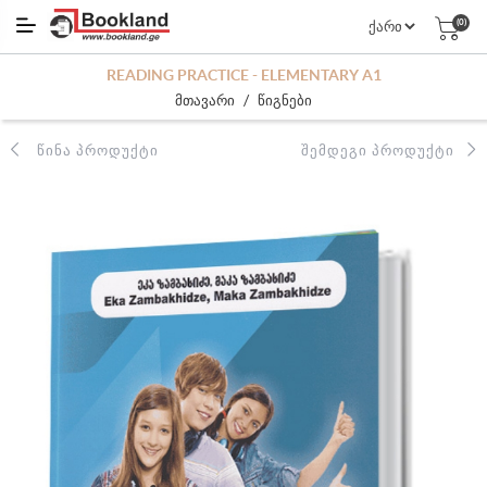
(0)
READING PRACTICE - ELEMENTARY A1
/
მთავარი
წიგნები
ᲬᲘᲜᲐ ᲞᲠᲝᲓᲣᲥᲢᲘ
ᲨᲔᲛᲓᲔᲒᲘ ᲞᲠᲝᲓᲣᲥᲢᲘ