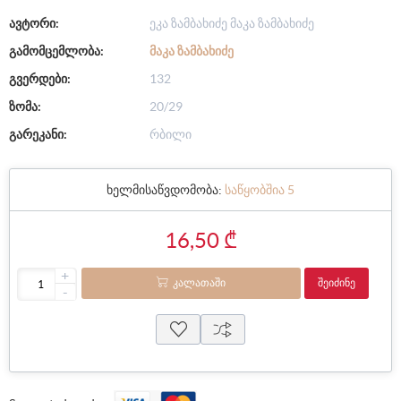
ავტორი:
ეკა ზამბახიძე მაკა ზამბახიძე
გამომცემლობა:
ᲛᲐᲙᲐ ᲖᲐᲛᲑᲐᲮᲘᲫᲔ
გვერდები:
132
ზომა:
20/29
გარეკანი:
რბილი
ხელმისაწვდომობა:
საწყობშია 5
16,50 ₾
+
ᲙᲐᲚᲐᲗᲐᲨᲘ
ᲨᲔᲘᲫᲘᲜᲔ
-