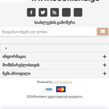
ᲡᲘᲐᲮᲚᲔᲔᲑᲘᲡ ᲒᲐᲛᲝᲬᲔᲠᲐ
ᲘᲜᲤᲝᲠᲛᲐᲪᲘᲐ
ᲛᲝᲛᲮᲛᲐᲠᲔᲑᲚᲘᲡᲗᲕᲘᲡ
ᲩᲔᲛᲘ ᲞᲠᲝᲤᲘᲚᲘ
Powered by
nopCommerce
2026 Bookland. ყველა უფლება დაცულია