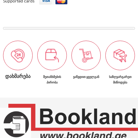
Supported cards
ᲓᲐᲮᲛᲐᲠᲔᲑᲐ
ᲨᲔᲗᲐᲜᲮᲛᲔᲑᲘᲡ
ᲕᲐᲬᲕᲓᲘᲗ ᲧᲕᲔᲚᲒᲐᲜ
ᲡᲐᲖᲦᲕᲐᲠᲒᲐᲠᲔᲗ
ᲞᲘᲠᲝᲑᲐ
ᲛᲘᲬᲝᲓᲔᲑᲐ