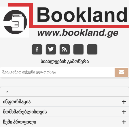
ᲡᲘᲐᲮᲚᲔᲔᲑᲘᲡ ᲒᲐᲛᲝᲬᲔᲠᲐ
ᲘᲜᲤᲝᲠᲛᲐᲪᲘᲐ
ᲛᲝᲛᲮᲛᲐᲠᲔᲑᲚᲘᲡᲗᲕᲘᲡ
ᲩᲔᲛᲘ ᲞᲠᲝᲤᲘᲚᲘ