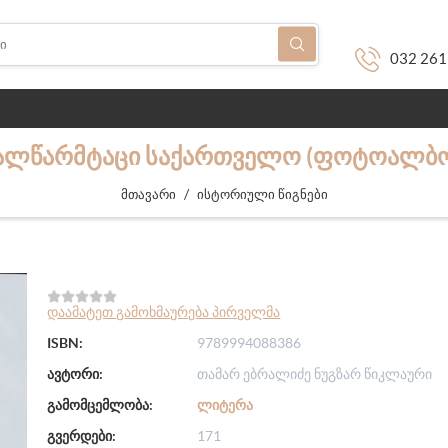
032 261
ᲐᲚᲬᲐᲠᲛᲢᲐᲪᲘ ᲡᲐᲥᲐᲠᲗᲕᲔᲚᲝ (ᲤᲝᲢᲝᲐᲚᲑᲝ
/
მთავარი
ისტორიული წიგნები
დაამატეთ გამოხმაურება პირველმა
ISBN:
9789994088386
ავტორი:
თამარ ებრალიძე ნუგზარ წიკლაური
გამომცემლობა:
ᲚᲘᲢᲔᲠᲐ
გვერდები:
171