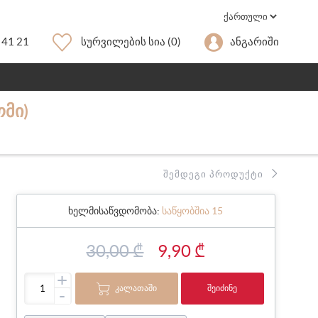
 41 21
Სურვილების Სია
(0)
Ანგარიში
ᲛᲘ)
ᲨᲔᲛᲓᲔᲒᲘ ᲞᲠᲝᲓᲣᲥᲢᲘ
ხელმისაწვდომობა:
საწყობშია 15
30,00 ₾
9,90 ₾
+
ᲙᲐᲚᲐᲗᲐᲨᲘ
ᲨᲔᲘᲫᲘᲜᲔ
-