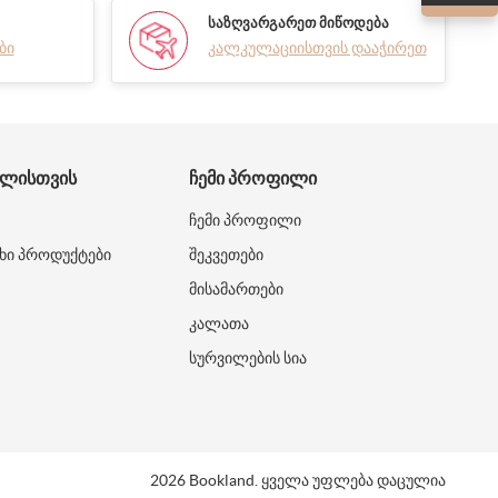
ᲡᲐᲖᲦᲕᲐᲠᲒᲐᲠᲔᲗ ᲛᲘᲬᲝᲓᲔᲑᲐ
ბი
კალკულაციისთვის დააჭირეთ
ᲑᲚᲘᲡᲗᲕᲘᲡ
ᲩᲔᲛᲘ ᲞᲠᲝᲤᲘᲚᲘ
ჩემი პროფილი
ხი პროდუქტები
შეკვეთები
მისამართები
კალათა
სურვილების სია
2026 Bookland. ყველა უფლება დაცულია