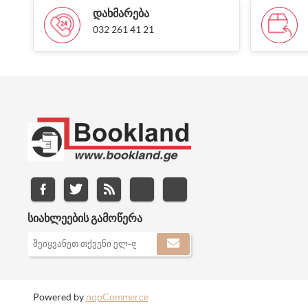
ᲓᲐᲮᲛᲐᲠᲔᲑᲐ
032 261 41 21
ᲡᲘᲐᲮᲚᲔᲔᲑᲘᲡ ᲒᲐᲛᲝᲬᲔᲠᲐ
Powered by
nopCommerce