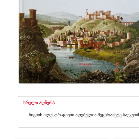
ᲡᲠᲣᲚᲘ ᲐᲦᲬᲔᲠᲐ
წიგნის ილუსტრაციები აღებულია მეცხრამეტე საუკუნის