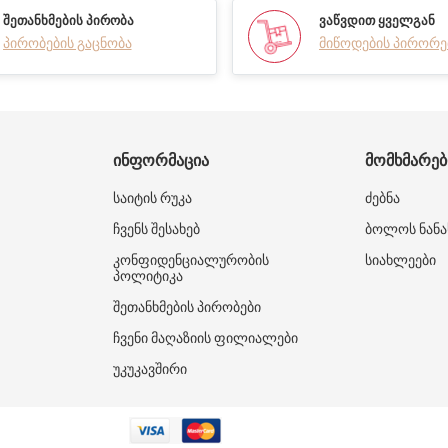
ᲨᲔᲗᲐᲜᲮᲛᲔᲑᲘᲡ ᲞᲘᲠᲝᲑᲐ
ᲕᲐᲬᲕᲓᲘᲗ ᲧᲕᲔᲚᲒᲐᲜ
პირობების გაცნობა
მიწოდების პირორე
ᲘᲜᲤᲝᲠᲛᲐᲪᲘᲐ
ᲛᲝᲛᲮᲛᲐᲠᲔ
საიტის რუკა
ძებნა
ჩვენს შესახებ
ბოლოს ნანა
კონფიდენციალურობის
სიახლეები
პოლიტიკა
შეთანხმების პირობები
ჩვენი მაღაზიის ფილიალები
უკუკავშირი