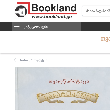
ᲙᲐᲢᲔᲒᲝᲠᲘᲔᲑᲘ
ᲗᲕ
ᲬᲘᲜᲐ ᲞᲠᲝᲓᲣᲥᲢᲘ