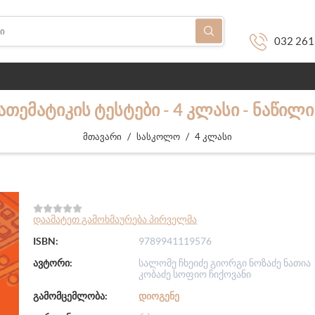
032 261
ᲐᲗᲔᲛᲐᲢᲘᲙᲘᲡ ᲢᲔᲡᲢᲔᲑᲘ - 4 ᲙᲚᲐᲡᲘ - ᲜᲐᲬᲘᲚᲘ
/
/
მთავარი
სასკოლო
4 კლასი
დაამატეთ გამოხმაურება პირველმა
ISBN:
9789941119576
ავტორი:
სალომე ჩხეიძე გიორგი ნოზაძე ნათია
კობაძე სოფიო ჩიქოვანი
გამომცემლობა:
ᲓᲘᲝᲒᲔᲜᲔ