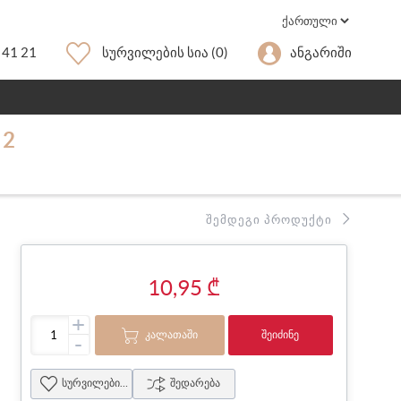
 41 21
Სურვილების Სია
(0)
Ანგარიში
 2
ᲨᲔᲛᲓᲔᲒᲘ ᲞᲠᲝᲓᲣᲥᲢᲘ
10,95 ₾
+
ᲙᲐᲚᲐᲗᲐᲨᲘ
ᲨᲔᲘᲫᲘᲜᲔ
-
სურვილების სია
შედარება