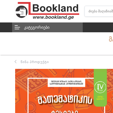
ᲙᲐᲢᲔᲒᲝᲠᲘᲔᲑᲘ
Მ
ᲬᲘᲜᲐ ᲞᲠᲝᲓᲣᲥᲢᲘ