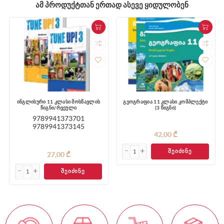
ᲐᲛ ᲞᲠᲝᲓᲣᲥᲢᲗᲐᲜ ᲔᲠᲗᲐᲓ ᲐᲡᲔᲕᲔ ᲧᲘᲓᲣᲚᲝᲑᲔᲜ
ინგლისური 11 კლასი მოსწავლის
გეოგრაფია 11 კლასი კომპლექტი
წიგნი/რვეული
(3 წიგნი)
9789941373701
9789941373145
42,00 ₾
ᲨᲔᲘᲫᲘᲜᲔ
27,00 ₾
ᲨᲔᲘᲫᲘᲜᲔ