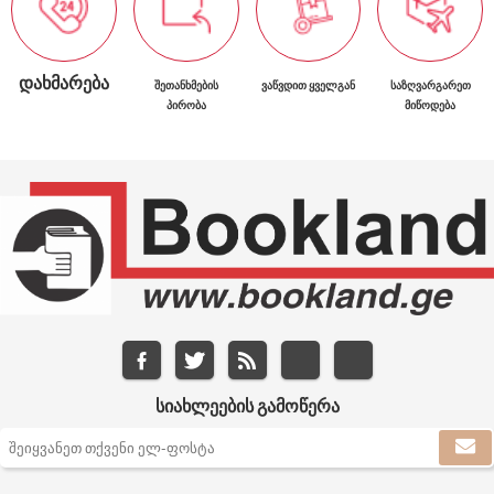
ᲓᲐᲮᲛᲐᲠᲔᲑᲐ
ᲨᲔᲗᲐᲜᲮᲛᲔᲑᲘᲡ
ᲕᲐᲬᲕᲓᲘᲗ ᲧᲕᲔᲚᲒᲐᲜ
ᲡᲐᲖᲦᲕᲐᲠᲒᲐᲠᲔᲗ
ᲞᲘᲠᲝᲑᲐ
ᲛᲘᲬᲝᲓᲔᲑᲐ
ᲡᲘᲐᲮᲚᲔᲔᲑᲘᲡ ᲒᲐᲛᲝᲬᲔᲠᲐ