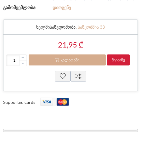
გამომცემლობა:
ᲓᲘᲝᲒᲔᲜᲔ
ხელმისაწვდომობა:
საწყობშია 33
21,95 ₾
+
ᲙᲐᲚᲐᲗᲐᲨᲘ
ᲨᲔᲘᲫᲘᲜᲔ
-
Supported cards