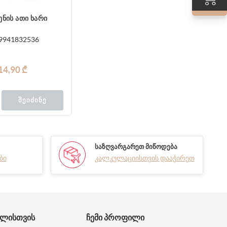
ენის ათი ხარი
9941832536
14,90 ₾
ᲨᲔᲘᲫᲘᲜᲔ
ᲡᲐᲖᲦᲕᲐᲠᲒᲐᲠᲔᲗ ᲛᲘᲬᲝᲓᲔᲑᲐ
ბი
კალკულაციისთვის დააჭირეთ
ᲑᲚᲘᲡᲗᲕᲘᲡ
ᲩᲔᲛᲘ ᲞᲠᲝᲤᲘᲚᲘ