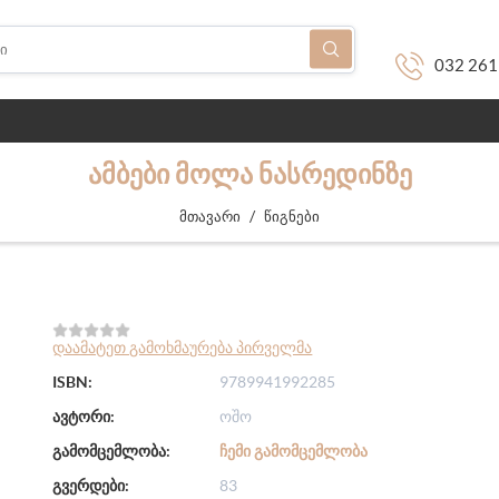
032 261
ᲐᲛᲑᲔᲑᲘ ᲛᲝᲚᲐ ᲜᲐᲡᲠᲔᲓᲘᲜᲖᲔ
/
მთავარი
წიგნები
დაამატეთ გამოხმაურება პირველმა
ISBN:
9789941992285
ავტორი:
ოშო
გამომცემლობა:
ᲩᲔᲛᲘ ᲒᲐᲛᲝᲛᲪᲔᲛᲚᲝᲑᲐ
გვერდები:
83