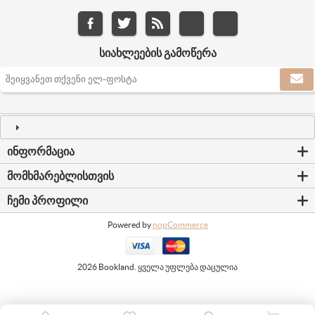
ᲡᲘᲐᲮᲚᲔᲔᲑᲘᲡ ᲒᲐᲛᲝᲬᲔᲠᲐ
ᲘᲜᲤᲝᲠᲛᲐᲪᲘᲐ
ᲛᲝᲛᲮᲛᲐᲠᲔᲑᲚᲘᲡᲗᲕᲘᲡ
ᲩᲔᲛᲘ ᲞᲠᲝᲤᲘᲚᲘ
Powered by
nopCommerce
2026 Bookland. ყველა უფლება დაცულია