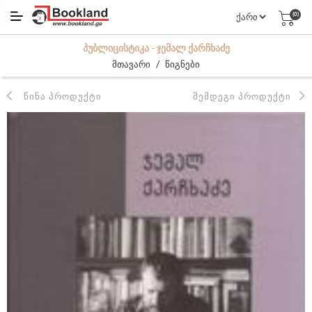
(0)
ᲞᲣᲑᲚᲘᲪᲘᲡᲢᲘᲙᲐ - ᲯᲔᲛᲐᲚ ᲥᲐᲠᲩᲮᲐᲫᲔ
/
მთავარი
წიგნები
ᲬᲘᲜᲐ ᲞᲠᲝᲓᲣᲥᲢᲘ
ᲨᲔᲛᲓᲔᲒᲘ ᲞᲠᲝᲓᲣᲥᲢᲘ