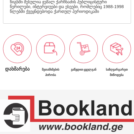
წიგნში შესულია ჯემალ ქარჩხაძის პუბლიცისტური
წერილები, ინტერვიუები და ესეები, რომლებიც 1988-1998
წლებში ქვეყნდებოდა ქართულ პერიოდიკაში
ᲓᲐᲮᲛᲐᲠᲔᲑᲐ
ᲨᲔᲗᲐᲜᲮᲛᲔᲑᲘᲡ
ᲕᲐᲬᲕᲓᲘᲗ ᲧᲕᲔᲚᲒᲐᲜ
ᲡᲐᲖᲦᲕᲐᲠᲒᲐᲠᲔᲗ
ᲞᲘᲠᲝᲑᲐ
ᲛᲘᲬᲝᲓᲔᲑᲐ