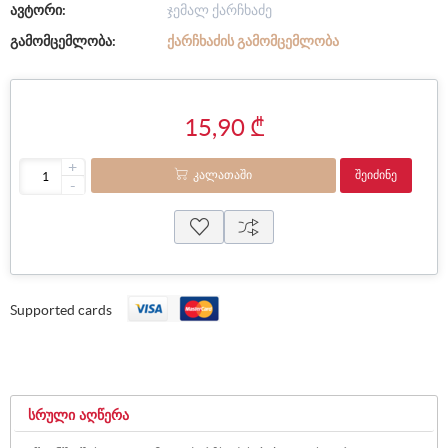
ავტორი:
ჯემალ ქარჩხაძე
გამომცემლობა:
ᲥᲐᲠᲩᲮᲐᲫᲘᲡ ᲒᲐᲛᲝᲛᲪᲔᲛᲚᲝᲑᲐ
15,90 ₾
+
ᲙᲐᲚᲐᲗᲐᲨᲘ
ᲨᲔᲘᲫᲘᲜᲔ
-
Supported cards
ᲡᲠᲣᲚᲘ ᲐᲦᲬᲔᲠᲐ