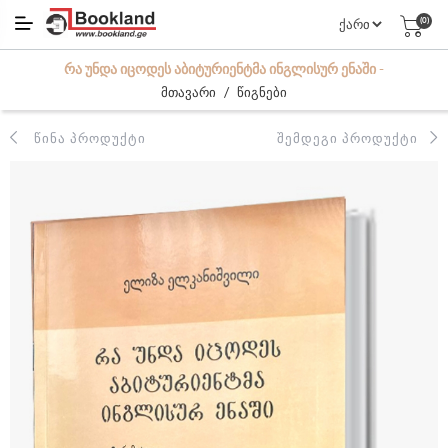
(0)
ᲠᲐ ᲣᲜᲓᲐ ᲘᲪᲝᲓᲔᲡ ᲐᲑᲘᲢᲣᲠᲘᲔᲜᲢᲛᲐ ᲘᲜᲒᲚᲘᲡᲣᲠ ᲔᲜᲐᲨᲘ -
/
მთავარი
წიგნები
ᲬᲘᲜᲐ ᲞᲠᲝᲓᲣᲥᲢᲘ
ᲨᲔᲛᲓᲔᲒᲘ ᲞᲠᲝᲓᲣᲥᲢᲘ