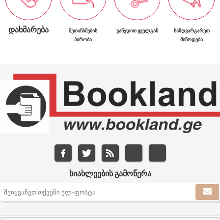
ᲓᲐᲮᲛᲐᲠᲔᲑᲐ
ᲨᲔᲗᲐᲜᲮᲛᲔᲑᲘᲡ
ᲕᲐᲬᲕᲓᲘᲗ ᲧᲕᲔᲚᲒᲐᲜ
ᲡᲐᲖᲦᲕᲐᲠᲒᲐᲠᲔᲗ
ᲞᲘᲠᲝᲑᲐ
ᲛᲘᲬᲝᲓᲔᲑᲐ
ᲡᲘᲐᲮᲚᲔᲔᲑᲘᲡ ᲒᲐᲛᲝᲬᲔᲠᲐ