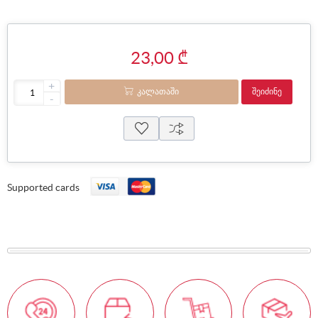
23,00 ₾
+
ᲙᲐᲚᲐᲗᲐᲨᲘ
ᲨᲔᲘᲫᲘᲜᲔ
-
Supported cards